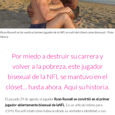
Ryan Russell se ha vuelto el primer jugador de la NFL en salir del clóset como bisexual. / Foto:
Heavy
Por miedo a destruir su carrera y
volver a la pobreza, este jugador
bisexual de la NFL se mantuvo en el
clóset… hasta ahora. Aquí su historia.
El pasado 29 de agosto, el jugador
Ryan Russell se convirtió en el primer
jugador abiertamente bisexual de laNFL
. En un artículo íntimo para
ESPN
, Russell relató cómo había ocultado su verdadera identidad a sus