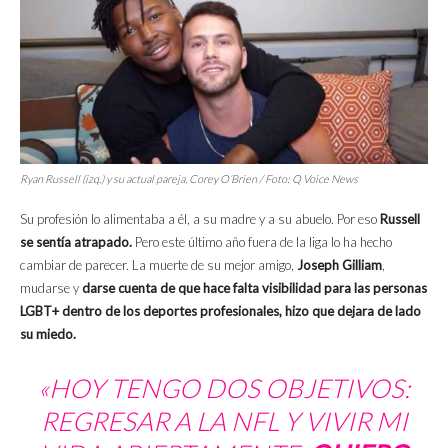
Ryan Russell (izq.) y su actual pareja, Corey O’Brien / Foto: Q Voice News
Su profesión lo alimentaba a él, a su madre y a su abuelo. Por eso
Russell
se sentía atrapado.
Pero este último año fuera de la liga lo ha hecho
cambiar de parecer. La muerte de su mejor amigo,
Joseph Gilliam
,
mudarse y
darse cuenta de que hace falta visibilidad para las personas
LGBT+ dentro de los deportes profesionales, hizo que dejara de lado
su miedo.
«HOY TENGO DOS OBJETIVOS:
REGRESAR A LA NFL Y VIVIR MI