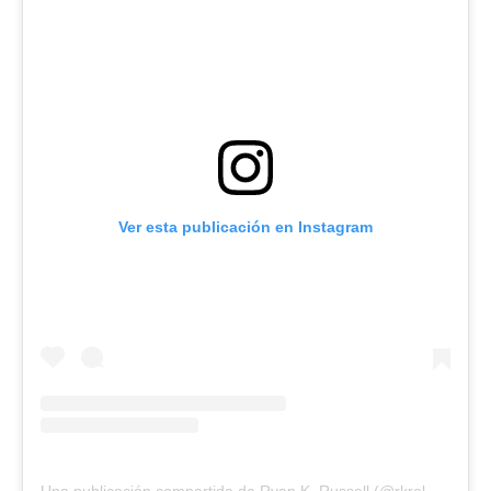
Ver esta publicación en Instagram
U
na publicación compartida de Ryan K. Russell (@rkrelentless)