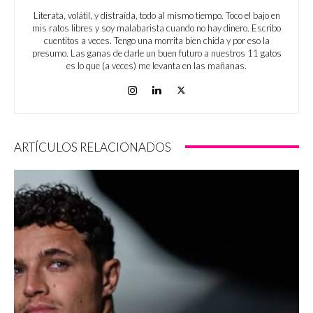
Literata, volátil, y distraída, todo al mismo tiempo. Toco el bajo en
mis ratos libres y soy malabarista cuando no hay dinero. Escribo
cuentitos a veces. Tengo una morrita bien chida y por eso la
presumo. Las ganas de darle un buen futuro a nuestros 11 gatos
es lo que (a veces) me levanta en las mañanas.
ARTÍCULOS RELACIONADOS