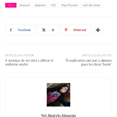
TAGS
bisexual
deportes
NFL
Ryan Russell
salir del clóset
Facebook
X
Pinterest
ARTÍCULO ANTERIOR
ARTÍCULO SIGUIENTE
6 ventajas de ser niña y utilizar el
Te explicamos por qué a algunos
uniforme neutro
gays les dicen ‘twink’
Yet Akatzin Almazán