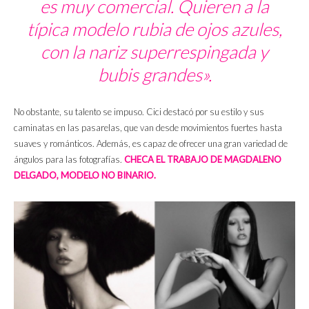
es muy comercial. Quieren a la
típica modelo rubia de ojos azules,
con la nariz superrespingada y
bubis grandes».
No obstante, su talento se impuso. Cici destacó por su estilo y sus
caminatas en las pasarelas, que van desde movimientos fuertes hasta
suaves y románticos. Además, es capaz de ofrecer una gran variedad de
ángulos para las fotografías.
CHECA EL TRABAJO DE MAGDALENO
DELGADO, MODELO NO BINARIO.