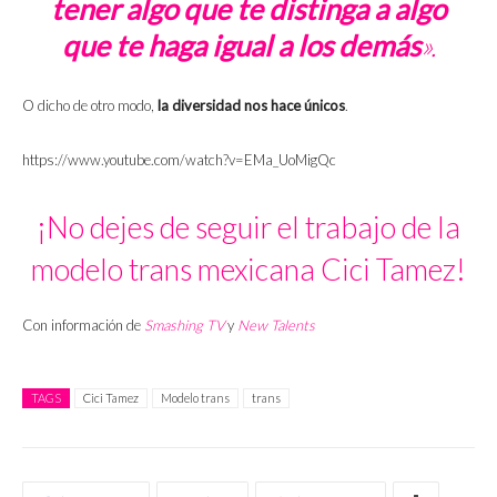
tener algo que te distinga a algo
que te haga igual a los demás
».
O dicho de otro modo,
la diversidad nos hace únicos
.
https://www.youtube.com/watch?v=EMa_UoMigQc
¡No dejes de seguir el trabajo de la
modelo trans mexicana Cici Tamez!
Con información de
Smashing TV
y
New Talents
TAGS
Cici Tamez
Modelo trans
trans