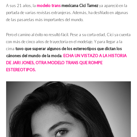
A sus 21 años, la
modelo trans
mexicana Cici Tamez
ya apareció en la
portada de varias revistas extranjeras. Además, ha desfilado en algunas
de las pasarelas más importantes del mundo.
Pero el camino al éxito no resultó fácil. Pese a su corta edad, Cici ya cuenta
con más de cinco años de trayectoria en el modelaje. Y para llegar a la
cima
tuvo que superar algunos de los estereotipos que dictan los
cánones del mundo de la moda
.
ECHA UN VISTAZO A LA HISTORIA
DE JARI JONES, OTRA MODELO TRANS QUE ROMPE
ESTEREOTIPOS.