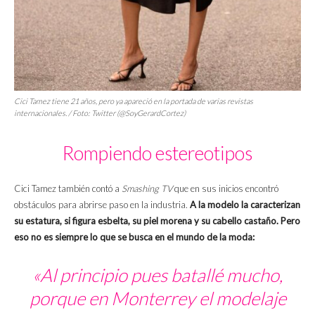
Cici Tamez tiene 21 años, pero ya apareció en la portada de varias revistas
internacionales. / Foto: Twitter (@SoyGerardCortez)
Rompiendo estereotipos
Cici Tamez también contó a
Smashing TV
que en sus inicios encontró
obstáculos para abrirse paso en la industria.
A la modelo la caracterizan
su estatura, si figura esbelta, su piel morena y su cabello castaño. Pero
eso no es siempre lo que se busca en el mundo de la moda:
«Al principio pues batallé mucho,
porque en Monterrey el modelaje