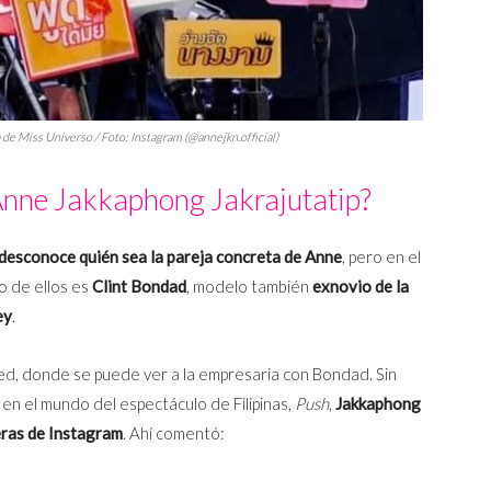
 de Miss Universo / Foto: Instagram (@annejkn.official)
 Anne Jakkaphong Jakrajutatip?
 desconoce quién sea la pareja concreta de Anne
, pero en el
o de ellos es
Clint Bondad
, modelo también
exnovio de la
ey
.
red, donde se puede ver a la empresaria con Bondad. Sin
en el mundo del espectáculo de Filipinas,
Push
,
Jakkaphong
eras de Instagram
. Ahí comentó: