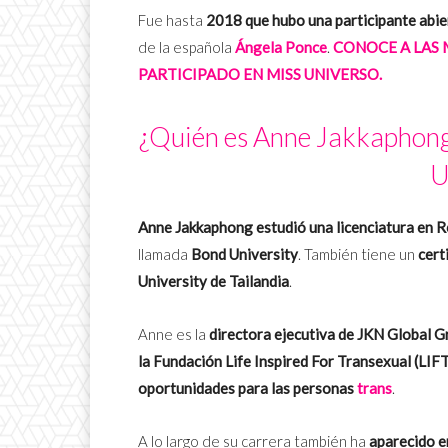
Fue hasta
2018 que hubo una participante abie
de la española
Ángela Ponce
.
CONOCE A LAS 
PARTICIPADO EN MISS UNIVERSO.
¿Quién es Anne Jakkaphong 
U
Anne Jakkaphong estudió una licenciatura en R
llamada
Bond University
. También tiene un
cert
University de Tailandia
.
Anne es la
directora ejecutiva de JKN Global 
la Fundación Life Inspired For Transexual (LIF
oportunidades para las personas
trans
.
A lo largo de su carrera también ha
aparecido 