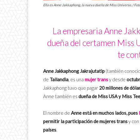
Ella es Anne Jakkaphong, la nueva dueña de Miss Universo. / Foto
La empresaria Anne Jakk
dueña del certamen Miss Un
te con
Anne Jakkaphong Jakrajutatip
(también conoc
de
Tailandia
, es una
mujer trans
y desde
octub
Jakkaphong tuvo que pagar
20 millones de dóla
Anne también es
dueña de Miss USA y Miss Te
El nombre de
Anne está en muchos lados, pues
permitir la participación de mujeres trans
y con
países
.