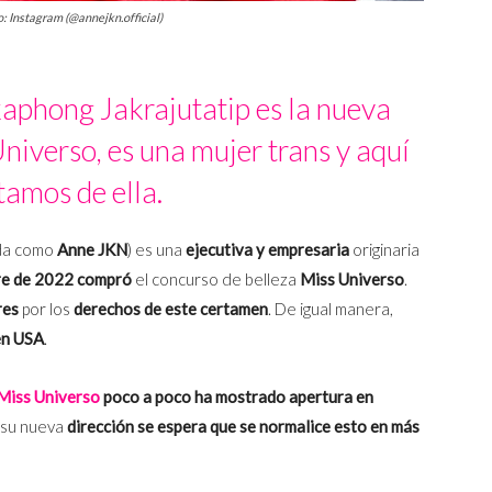
: Instagram (@annejkn.official)
aphong Jakrajutatip es la nueva
iverso, es una mujer trans y aquí
tamos de ella.
ida como
Anne JKN
) es una
ejecutiva y empresaria
originaria
re de 2022 compró
el concurso de belleza
Miss Universo
.
res
por los
derechos de este certamen
. De igual manera,
en USA
.
Miss Universo
poco a poco ha mostrado apertura en
 su nueva
dirección se espera que se normalice esto en más