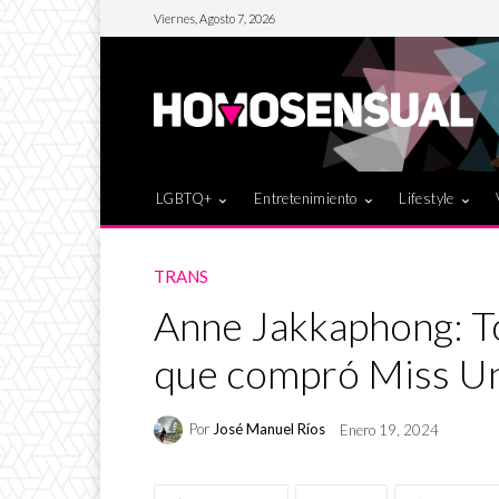
Viernes, Agosto 7, 2026
LGBTQ+
Entretenimiento
Lifestyle
TRANS
Anne Jakkaphong: T
que compró Miss U
Por
José Manuel Ríos
Enero 19, 2024