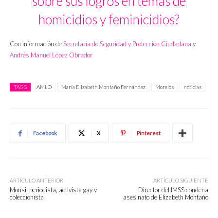
sobre sus logros en temas de
homicidios y feminicidios?
Con información de
Secretaría de Seguridad y Protección Ciudadana
y
Andrés Manuel López Obrador
TAGS
AMLO
María Elizabeth Montaño Fernández
Morelos
noticias
Facebook
X
Pinterest
ARTÍCULO ANTERIOR
ARTÍCULO SIGUIENTE
Monsi: periodista, activista gay y
Director del IMSS condena
coleccionista
asesinato de Elizabeth Montaño