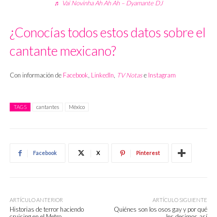
♬ Vai Novinha Ah Ah Ah – Dyamante DJ
¿Conocías todos estos datos sobre el
cantante mexicano?
Con información de
Facebook
,
LinkedIn
,
TV Notas
e
Instagram
TAGS
cantantes
México
Facebook
X
Pinterest
ARTÍCULO ANTERIOR
ARTÍCULO SIGUIENTE
Historias de terror haciendo
Quiénes son los osos gay y por qué
cruising en el Metro
les decimos así