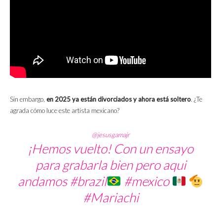
Sin embargo,
en 2025 ya están divorciados y ahora está soltero
. ¿Te
agrada cómo luce este artista mexicano?
@jesusgamajr
¡Hemos vuelto! Con un ensayo
para grabarla bien pero aqui
andamos
#brazil
#mexico
#Mariachi