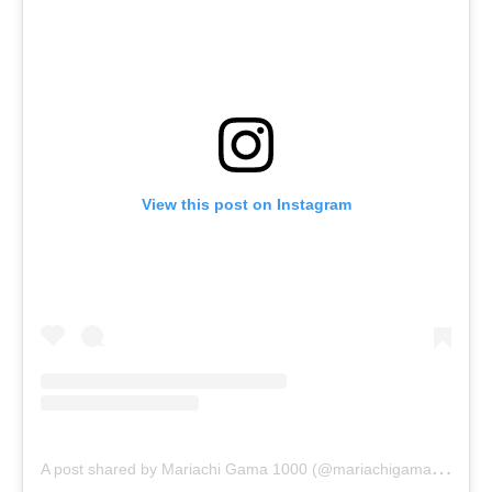
View this post on Instagram
A
post shared by Mariachi Gama 1000 (@mariachigamamil)