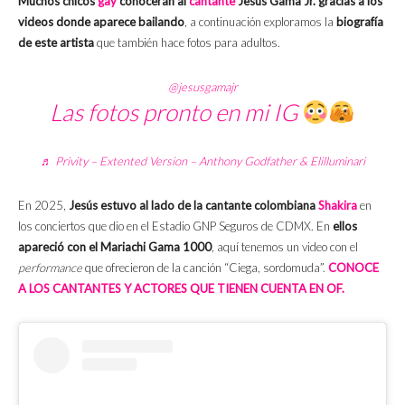
Muchos chicos
gay
conocerán al
cantante
Jesús Gama Jr. gracias a los
videos donde aparece bailando
, a continuación exploramos la
biografía
de este artista
que también hace fotos para adultos.
@jesusgamajr
Las fotos pronto en mi IG
♬ Privity – Extented Version – Anthony Godfather & Elilluminari
En 2025,
Jesús estuvo al lado de la cantante colombiana
Shakira
en
los conciertos que dio en el Estadio GNP Seguros de CDMX. En
ellos
apareció con el Mariachi Gama 1000
, aquí tenemos un video con el
performance
que ofrecieron de la canción “Ciega, sordomuda”.
CONOCE
A LOS CANTANTES Y ACTORES QUE TIENEN CUENTA EN OF.