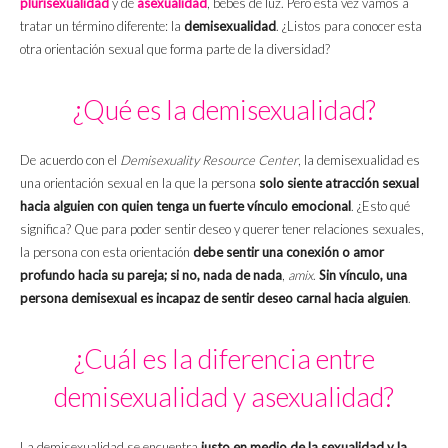
plurisexualidad
y de
asexualidad
, bebés de luz. Pero esta vez vamos a
tratar un término diferente: la
demisexualidad
. ¿Listos para conocer esta
otra orientación sexual que forma parte de la diversidad?
¿Qué es la demisexualidad?
De acuerdo con el
Demisexuality Resource Center
, la demisexualidad es
una orientación sexual en la que la persona
solo siente atracción sexual
hacia alguien con quien tenga un fuerte vínculo emocional
. ¿Esto qué
significa? Que para poder sentir deseo y querer tener relaciones sexuales,
la persona con esta orientación
debe sentir una conexión o amor
profundo hacia su pareja; si no, nada de nada
,
amix
.
Sin vínculo, una
persona demisexual es incapaz de sentir deseo carnal hacia alguien
.
¿Cuál es la diferencia entre
demisexualidad y asexualidad?
La demisexualidad se encuentra
justo en medio de la sexualidad y la