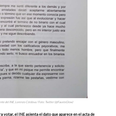
dente del INE, Lorenzo Córdova / Foto: Twitter (@FaustoGlow)
ra votar, el INE asienta el dato que aparece en el acta de