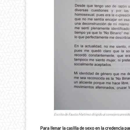
Escrito de Fausto Martínez dirigido al consejero presi
Para llenar la casilla de sexo en la credencia pa