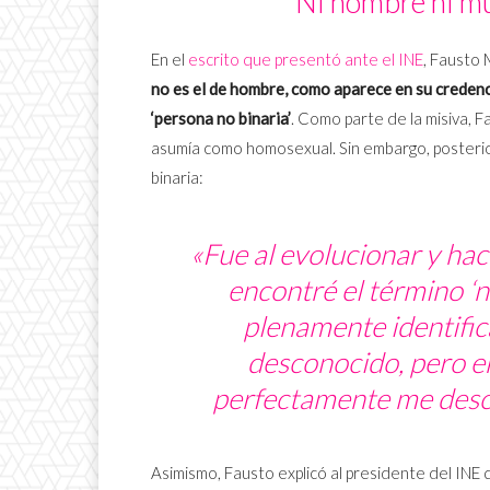
Ni hombre ni mu
En el
escrito que presentó ante el INE
, Fausto 
no es el de hombre, como aparece en su credenci
‘persona no binaria’
. Como parte de la misiva, 
asumía como homosexual. Sin embargo, posteri
binaria:
«Fue al evolucionar y ha
encontré el término ‘no
plenamente
identifi
desconocido, pero en
perfectamente me descr
Asimismo, Fausto explicó al presidente del INE