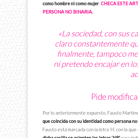
como hombre ni como mujer
.
CHECA ESTE ART
PERSONA NO BINARIA.
«La sociedad, con sus ca
claro constantemente qu
finalmente, tampoco me s
ni pretendo encajar en l
ac
Pide modifica
Por lo anteriormente expuesto, Fausto Martín
que coincida con su identidad como persona no 
Fausto está marcada con la letra ‘H’, con la que
dicha casilla se asienten las letras ‘NB’
para ind