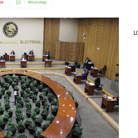
st
WhatsApp
L