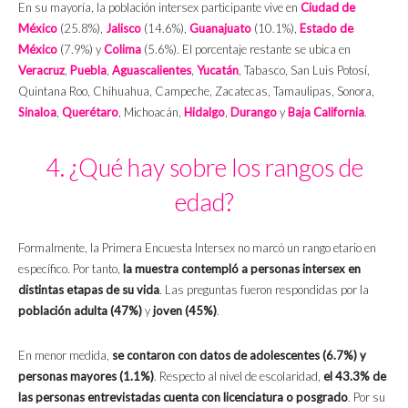
En su mayoría, la población intersex participante vive en
Ciudad de
México
(25.8%),
Jalisco
(14.6%),
Guanajuato
(10.1%),
Estado de
México
(7.9%) y
Colima
(5.6%). El porcentaje restante se ubica en
Veracruz
,
Puebla
,
Aguascalientes
,
Yucatán
, Tabasco, San Luis Potosí,
Quintana Roo, Chihuahua, Campeche, Zacatecas, Tamaulipas, Sonora,
Sinaloa
,
Querétaro
, Michoacán,
Hidalgo
,
Durango
y
Baja California
.
4. ¿Qué hay sobre los rangos de
edad?
Formalmente, la Primera Encuesta Intersex no marcó un rango etario en
específico. Por tanto,
la muestra contempló a personas intersex en
distintas etapas de su vida
. Las preguntas fueron respondidas por la
población adulta (47%)
y
joven (45%)
.
En menor medida,
se contaron con datos de adolescentes (6.7%) y
personas mayores (1.1%)
. Respecto al nivel de escolaridad,
el 43.3% de
las personas entrevistadas cuenta con licenciatura o posgrado
. Por su