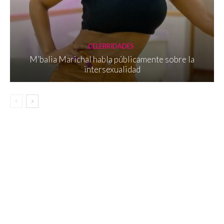
CELEBRIDADES
M’balia Marichal habla públicamente sobre la
intersexualidad