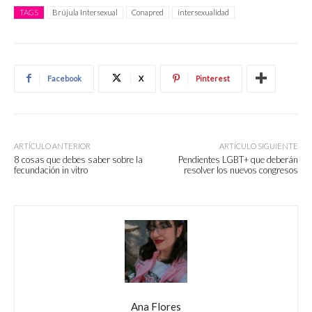
TAGS
Brújula Intersexual
Conapred
intersexualidad
Facebook
X
Pinterest
ARTÍCULO ANTERIOR
ARTÍCULO SIGUIENTE
8 cosas que debes saber sobre la
Pendientes LGBT+ que deberán
fecundación in vitro
resolver los nuevos congresos
Ana Flores