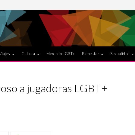
Viajes
Cultura
Mercado LGBT+
Bienestar
Sexualidad
coso a jugadoras LGBT+