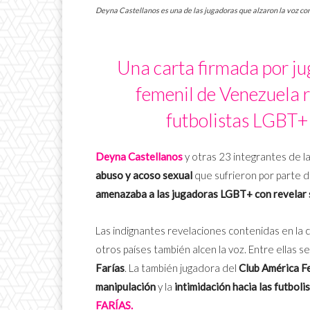
Deyna Castellanos es una de las jugadoras que alzaron la voz cont
Una carta firmada por jug
femenil de Venezuela r
futbolistas LGBT+ 
Deyna Castellanos
y otras 23 integrantes de l
abuso y acoso sexual
que sufrieron por parte 
amenazaba a las jugadoras LGBT+ con revelar 
Las indignantes revelaciones contenidas en la c
otros países también alcen la voz. Entre ellas 
Farías
. La también jugadora del
Club América F
manipulación
y la
intimidación hacia las futboli
FARÍAS.