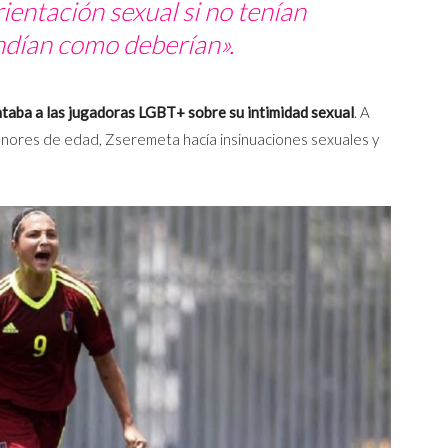
ientación sexual si no tenían
endían como deberían».
taba a las jugadoras LGBT+ sobre su intimidad sexual
. A
menores de edad, Zseremeta hacía insinuaciones sexuales y