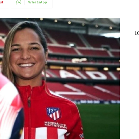
st
WhatsApp
L