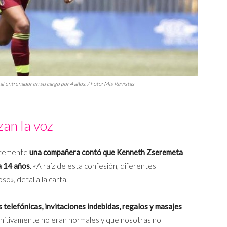
l entrenador en su cargo por 4 años. / Foto:
Mis Revistas
zan la voz
entemente
una compañera contó que Kenneth Zseremeta
a 14 años
. «A raíz de esta confesión, diferentes
», detalla la carta.
s telefónicas, invitaciones indebidas, regalos y masajes
initivamente no eran normales y que nosotras no