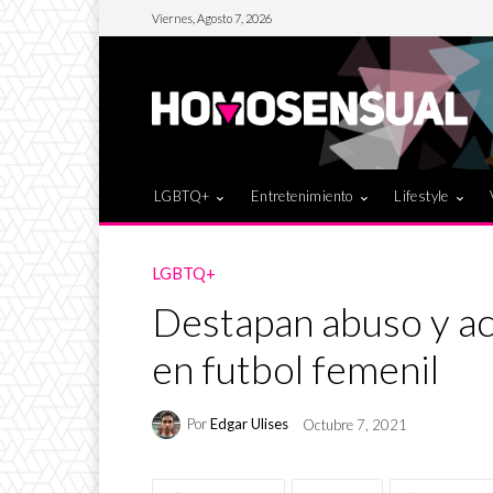
Viernes, Agosto 7, 2026
LGBTQ+
Entretenimiento
Lifestyle
LGBTQ+
Destapan abuso y a
en futbol femenil
Por
Edgar Ulises
Octubre 7, 2021