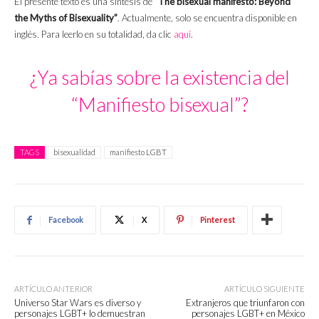
El presente texto es una síntesis de
“
The bisexual manifesto: Beyond
the Myths of Bisexuality”
. Actualmente, solo se encuentra disponible en
inglés. Para leerlo en su totalidad, da clic
aquí
.
¿Ya sabías sobre la existencia del
“Manifiesto bisexual”?
TAGS
bisexualidad
manifiesto LGBT
Facebook
X
Pinterest
ARTÍCULO ANTERIOR
ARTÍCULO SIGUIENTE
Universo Star Wars es diverso y
Extranjeros que triunfaron con
personajes LGBT+ lo demuestran
personajes LGBT+ en México