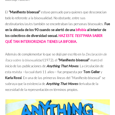
El
“Manifiesto bisexual”
estuvo pensado para quienes que desconocían
todo lo referente a la bisexualidad. No obstante, entre sus
destinatarios/as/es también se encontraban las personas bisexuales.
Fue
en la década de los 90 cuando se alertó de una
bifobia
al interior de
los colectivos de diversidad sexual.
HAZ ESTE
TEST
PARA SABER
QUÉ TAN INTERIORIZADA TIENES LA BIFOBIA.
Además de complementar lo que se dejó por escrito en la
Declaración de
Ítaca sobre la bisexualidad
(1972), el
“Manifiesto bisexual”
marcó el
inicio de las publicaciones de
Anything That Moves
. La circulación de
esta revista —la cual duró 11 años— fue propuesta por
Tom Geller
y
Karla Rossi
. En una de las primeras líneas del “Manifiesto bisexual” se
subraya que la existencia de
Anything That Moves
derivaba de la
necesidad de la representación en términos propios.