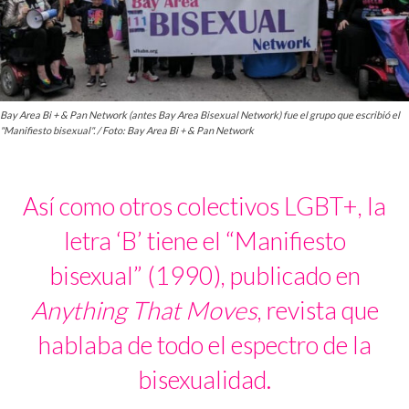
Bay Area Bi + & Pan Network (antes Bay Area Bisexual Network) fue el grupo que escribió el
"Manifiesto bisexual". / Foto: Bay Area Bi + & Pan Network
Así como otros colectivos LGBT+, la
letra ‘B’ tiene el “Manifiesto
bisexual” (1990), publicado en
Anything That Moves
, revista que
hablaba de todo el espectro de la
bisexualidad.