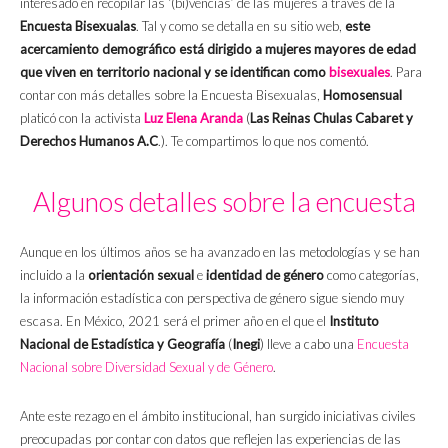
interesado en recopilar las ‘(bi)vencias’ de las mujeres a través de la
Encuesta Bisexualas
. Tal y como se detalla en su sitio web,
este
acercamiento demográfico está dirigido a mujeres mayores de edad
que viven en territorio nacional y se identifican como
bisexuales
. Para
contar con más detalles sobre la Encuesta Bisexualas,
Homosensual
platicó con la activista
Luz Elena Aranda
(
Las Reinas Chulas Cabaret y
Derechos Humanos A.C
.). Te compartimos lo que nos comentó.
Algunos detalles sobre la encuesta
Aunque en los últimos años se ha avanzado en las metodologías y se han
incluido a la
orientación sexual
e
identidad de género
como categorías,
la información estadística con perspectiva de género sigue siendo muy
escasa. En México, 2021 será el primer año en el que el
Instituto
Nacional de Estadística y Geografía
(
Inegi
) lleve a cabo una
Encuesta
Nacional sobre Diversidad Sexual y de Género
.
Ante este rezago en el ámbito institucional, han surgido iniciativas civiles
preocupadas por contar con datos que reflejen las experiencias de las