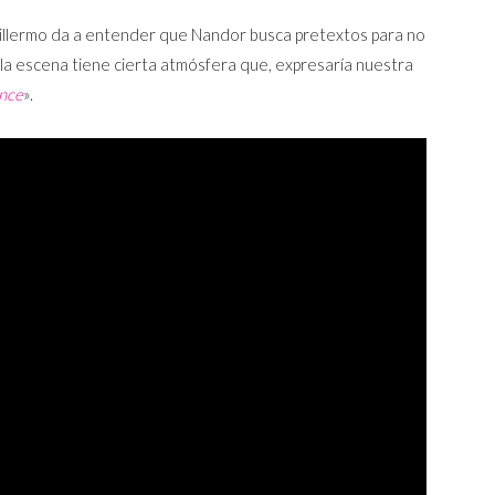
Guillermo da a entender que Nandor busca pretextos para no
la escena tiene cierta atmósfera que, expresaría nuestra
ence
».