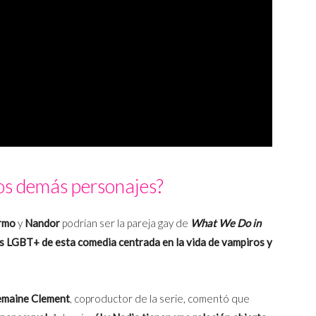
os demás personajes?
ermo
y
Nandor
podrían ser la pareja gay de
What We Do in
s LGBT+ de esta comedia centrada en la vida de vampiros y
emaine Clement
, coproductor de la serie, comentó que