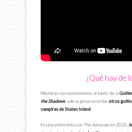
¿Qué hay de l
Mientras nos mantenemos al tanto de si
Guill
the Shadows
, vale la pena recordar
otros guiño
vampiras de Staten Island
.
En una entrevista con
The Advocate
en 2020,
J