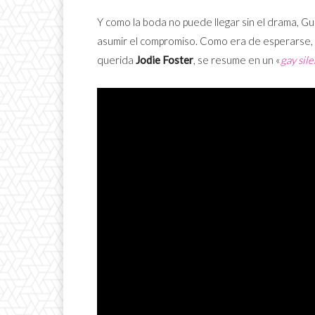
Y como la boda no puede llegar sin el drama, 
asumir el compromiso. Como era de esperarse, 
querida
Jodie Foster
, se resume en un «
gay sil