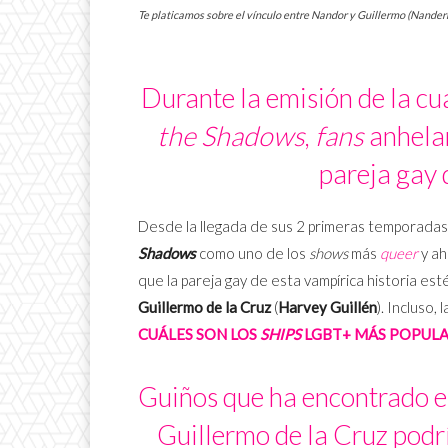
Te platicamos sobre el vínculo entre Nandor y Guillermo (Nande
Durante la emisión de la c
the Shadows
,
fans
anhelan
pareja gay 
Desde la llegada de sus 2 primeras temporadas 
Shadows
como uno de los
shows
más
queer
y ah
que la pareja gay de esta vampírica historia est
Guillermo de la Cruz
(
Harvey Guillén
). Incluso, 
CUÁLES SON LOS
SHIPS
LGBT+ MÁS POPULA
Guiños que ha encontrado e
Guillermo de la Cruz podrí