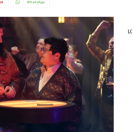
st
WhatsApp
L