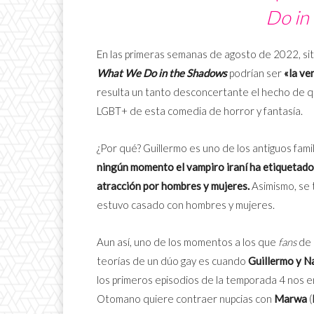
Do in
En las primeras semanas de agosto de 2022, si
What We Do in the Shadows
podrían ser
«la ve
resulta un tanto desconcertante el hecho de q
LGBT+ de esta comedia de horror y fantasía.
¿Por qué? Guillermo es uno de los antiguos fa
ningún momento el vampiro iraní ha etiquetado
atracción por hombres y mujeres.
Asimismo, se 
estuvo casado con hombres y mujeres.
Aun así, uno de los momentos a los que
fans
de
teorías de un dúo gay es cuando
Guillermo y Na
los primeros episodios de la temporada 4 nos 
Otomano quiere contraer nupcias con
Marwa
(