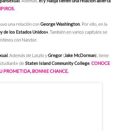
 pansexual
. Además,
él y Nadja tienen una relación abierta
.
MPIROS.
 tuvo una relación con
George Washington
. Por ello, en la
ay de los Estados Unidos»
. También en varios capítulos se
íntimos con Nandor.
xual
. Además de Laszlo y
Gregor
(
Jake McDorman
)
, tiene
estudiante de
Staten Island Community College
.
CONOCE
SU PROMETIDA, BONNIE CHANCE.