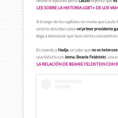
desde el episodio piloto
Laszlo
expresó que
es
LEE SOBRE LA HISTORIA LGBT+ DE LOS VA
A lo largo de los capítulos se revela que Laszlo
serie lo describe como
«el primer presidente g
llega a mencionar que tuvo ciertos encuentros 
En cuando a
Nadja
, se sabe que
no es heterose
una historia con
Jenna
(
Beanie Feldstein
), una 
LA RELACIÓN DE BEANIE FELDSTEIN CON 