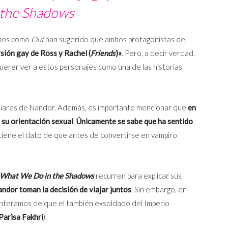
 the Shadows
tios como
Out
han sugerido que ambos protagonistas de
rsión gay de Ross y Rachel (
Friends
)»
. Pero, a decir verdad,
uerer ver a estos personajes como una de las historias
miliares de Nandor. Además, es importante mencionar que
en
 su orientación sexual
.
Únicamente se sabe que ha sentido
tiene el dato de que antes de convertirse en vampiro
What We Do in the Shadows
recurren para explicar sus
ndor toman la decisión de viajar juntos
. Sin embargo, en
enteramos de que el también exsoldado del Imperio
Parisa Fakhri
).