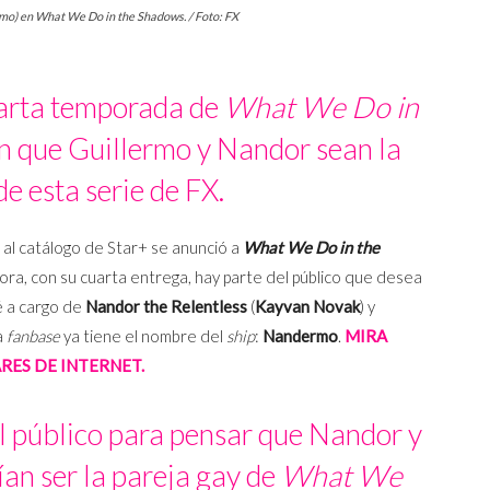
rmo) en What We Do in the Shadows. / Foto: FX
uarta temporada de
What We Do in
 que Guillermo y Nandor sean la
de esta serie de FX.
al catálogo de Star+ se anunció a
What We Do in the
ora, con su cuarta entrega, hay parte del público que desea
é a cargo de
Nandor the Relentless
(
Kayvan Novak
) y
la
fanbase
ya tiene el nombre del
ship
:
Nandermo
.
MIRA
RES DE INTERNET.
l público para pensar que Nandor y
an ser la pareja gay de
What We