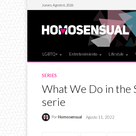
Jueves, Agosto 6, 2026
LGBTQ+
Entretenimiento
Lifestyle
SERIES
What We Do in the 
serie
Por
Homosensual
Agosto 11, 2022