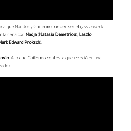
plica que Nandor y Guillermo pueden ser el
gay canon
de
n la cena con
Nadja
(
Natasia Demetriou
),
Laszlo
ark Edward Proksch
).
novio
. A lo que Guillermo contesta que «creció en una
ivado».