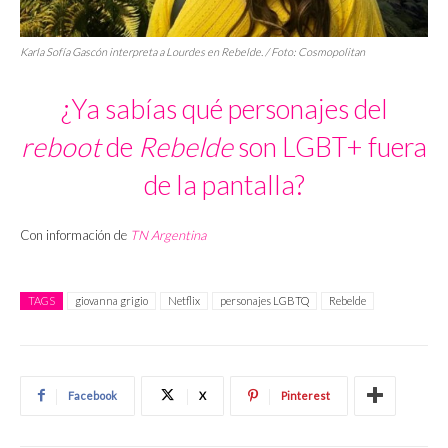
Karla Sofía Gascón interpreta a Lourdes en
Rebelde.
/ Foto:
Cosmopolitan
¿Ya sabías qué personajes del
reboot
de
Rebelde
son LGBT+ fuera
de la pantalla?
Con información de
TN Argentina
TAGS
giovanna grigio
Netflix
personajes LGBTQ
Rebelde
Facebook
X
Pinterest