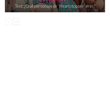
Test: ¿Qué personaje de ‘Heartstopper’ eres?