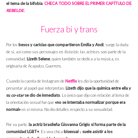
el tema de la bifobia
.
CHECA TODO SOBRE EL PRIMER CAPÍTULO DE
REBELDE
.
Fuerza bi y trans
Por los
besos y caricias que compartieron Emilia y Andi
, surge la duda
de si, así como sus personajes en
Rebelde,
las actrices son parte de la
comunidad.
Lizeth Selene
, quien también se dedica a la música, es
originaria de Acapulco, Guerrero.
Cuando la cuenta de Instagram de
Netflix
les dio la oportunidad de
presentar al papel que interpretan,
Lizeth dijo que la química entre ella y
su
co-star
se dio de inmediato
. Lo único que dijo con relación al tema de
la orientación sexual fue que
«no se intentaba normalizar porque era
normal»
en sí misma. No dio detalles respecto a su sexualidad.
Por su parte,
la actriz brasileña Giovanna Grigio sí forma parte de la
comunidad LGBT+
. Es una chica
bisexual
y
suele asistir a los