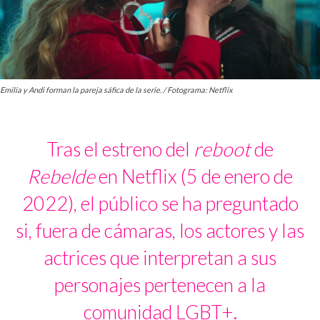
Emilia y Andi forman la pareja sáfica de la serie. / Fotograma: Netflix
Tras el estreno del
reboot
de
Rebelde
en Netflix (5 de enero de
2022), el público se ha preguntado
si, fuera de cámaras, los actores y las
actrices que interpretan a sus
personajes pertenecen a la
comunidad LGBT+.