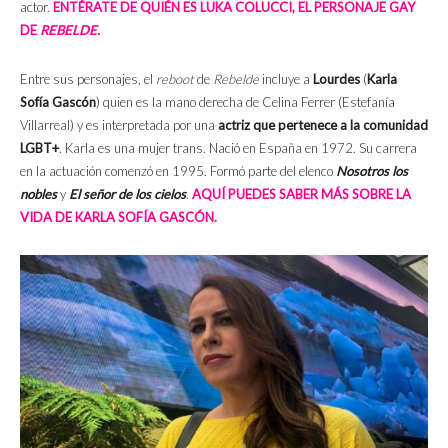
actor.
ENTÉRATE DE QUIÉN ES LUKA COLUCCI, EL PERSONAJE GAY
DE
REBELDE.
Entre sus personajes, el
reboot
de
Rebelde
incluye a
Lourdes
(
Karla
Sofía Gascón
) quien es la mano derecha de Celina Ferrer (Estefanía
Villarreal) y es interpretada por una
actriz que pertenece a la comunidad
LGBT+
. Karla es una mujer trans. Nació en España en 1972. Su carrera
en la actuación comenzó en 1995. Formó parte del elenco
Nosotros los
nobles
y
El señor de los cielos
.
AQUÍ PUEDES SABER MÁS SOBRE LA
VIDA DE KARLA SOFÍA GASCÓN.