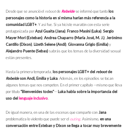
Desde que se anunció el
reboot
de
Rebelde
se informó que tanto
los
personajes como la historia en sí misma harían más referencia a la
comunidad LGBT+
. Y así fue. Si ya hiciste maratón con esta serie
protagonizada por
Azul Guaita (Jana)
,
Franco Masini (Luka)
,
Sergio
Mayer Mori (Esteban)
,
Andrea Chaparro (María José, M. J.)
,
Jerónimo
Cantillo (Dixon)
,
Lizeth Selene (Andi)
,
Giovanna Grigio (Emilia)
y
Alejandro Puente (Sebas)
sabrás que los temas de la diversidad sexual
están presentes.
Hasta la primera temporada,
los personajes LGBT+ del
reboot
de
Rebelde
son Andi, Emilia y Luka
. Además, en los episodios se tocan
algunos temas que nos competen. En el primer capítulo —mismo que lleva
por título
“Bienvenides todes”
—
Luka habla sobre la importancia del
uso del
lenguaje inclusivo
.
De igual manera, en una de las escenas que comparte con
Jana
problematiza lo violento que puede ser el
outing.
Asimismo,
en una
conversación entre Esteban y Dixon se llega a tocar muy brevemente