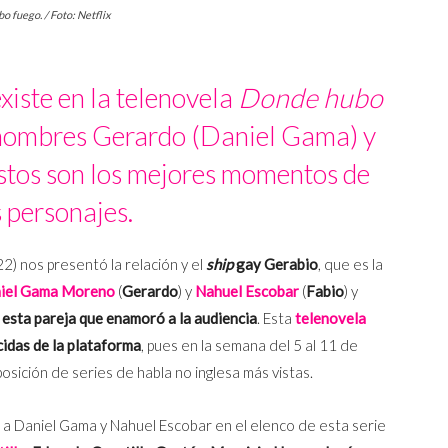
o fuego. / Foto: Netflix
xiste en la telenovela
Donde hubo
s nombres Gerardo (Daniel Gama) y
stos son los mejores momentos de
 personajes.
2) nos presentó la relación y el
ship
gay Gerabio
, que es la
iel Gama Moreno
(
Gerardo
) y
Nahuel Escobar
(
Fabio
) y
sta pareja que enamoró a la audiencia
. Esta
telenovela
idas de la plataforma
, pues en la semana del 5 al 11 de
sición de series de habla no inglesa más vistas.
 Daniel Gama y Nahuel Escobar en el elenco de esta serie