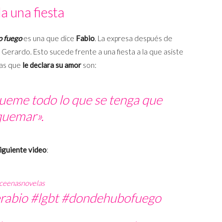
da una fiesta
 fuego
es una que dice
Fabio
. La expresa después de
 Gerardo. Esto sucede frente a una fiesta a la que asiste
las que
le declara su amor
son:
ueme todo lo que se tenga que
quemar».
siguiente video
:
ceenasnovelas
rabio
#lgbt
#dondehubofuego