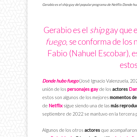
Gerabio es el ship gay del popular programa de Netflix Donde hub
Gerabio es el
ship
gay que e
fuego
, se conforma de lo
Fabio (Nahuel Escobar), e
estos
Donde hubo fuego
(José Ignacio Valenzuela, 202
unión de los
personajes gay
de los
actores
Dan
estos son algunos de los mejores
momentos de e
de
Netflix
sigue siendo una de las
más reproduc
septiembre de 2022 se mantuvo en la tercera po
Algunos de los otros
actores
que acompañaron a