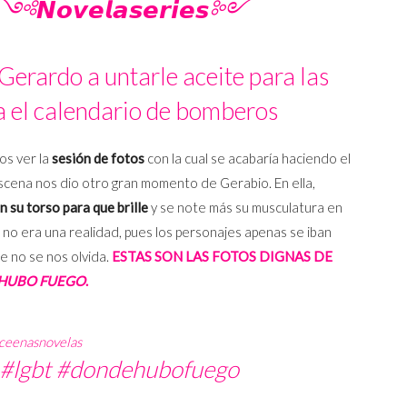
༺𝙉𝙤𝙫𝙚𝙡𝙖𝙨𝙚𝙧𝙞𝙚𝙨༻
erardo a untarle aceite para las
a el calendario de bomberos
os ver la
sesión de fotos
con la cual se acabaría haciendo el
scena nos dio otro gran momento de Gerabio. En ella,
n su torso para que brille
y se note más su musculatura en
n no era una realidad, pues los personajes apenas se iban
e no se nos olvida.
ESTAS SON LAS FOTOS DIGNAS DE
HUBO FUEGO
.
ceenasnovelas
#lgbt
#dondehubofuego