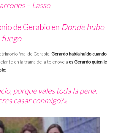
rrones – Lasso
onio de Gerabio en
Donde hubo
fuego
atrimonio final de Gerabio,
Gerardo había huido cuando
elante en la trama de la telenovela
es Gerardo quien le
ble
:
acío, porque vales toda la pena.
ieres casar conmigo?».