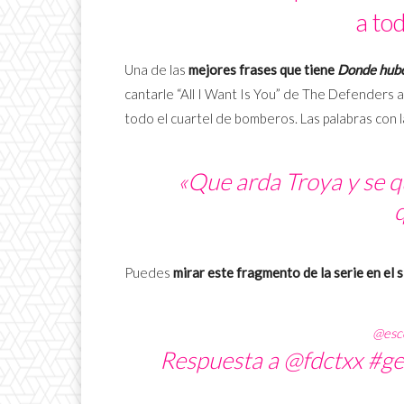
a to
Una de las
mejores frases que tiene
Donde hubo
cantarle “All I Want Is You” de The Defenders a
todo el cuartel de bomberos. Las palabras con 
«Que arda Troya y se q
Puedes
mirar este fragmento de la serie en el 
@esc
Respuesta a @fdctxx
#ge