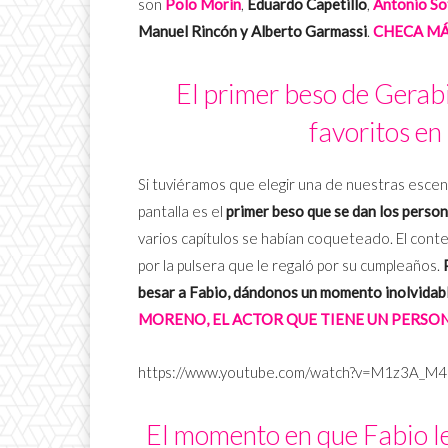
son
Polo Morín
,
Eduardo Capetillo
,
Antonio Sot
Manuel Rincón y Alberto Garmassi
.
CHECA MÁ
El primer beso de Gerab
favoritos en
Si tuviéramos que elegir una de nuestras esce
pantalla es el
primer beso que se dan los perso
varios capítulos se habían coqueteado. El cont
por la pulsera que le regaló por su cumpleaños.
besar a Fabio, dándonos un momento inolvidab
MORENO, EL ACTOR QUE TIENE UN PERSON
https://www.youtube.com/watch?v=M1z3A_M
El momento en que Fabio le