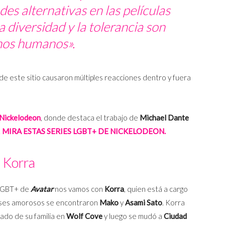
des alternativas en las películas
a diversidad y la tolerancia son
hos humanos
».
de este sitio causaron múltiples reacciones dentro y fuera
Nickelodeon
, donde destaca el trabajo de
Michael Dante
.
MIRA ESTAS SERIES LGBT+ DE NICKELODEON.
Korra
 LGBT+ de
Avatar
nos vamos con
Korra
, quien está a cargo
reses amorosos se encontraron
Mako
y
Asami Sato
. Korra
 lado de su familia en
Wolf Cove
y luego se mudó a
Ciudad