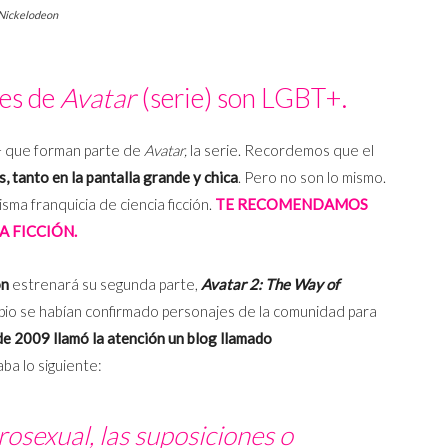
 Nickelodeon
jes de
Avatar
(serie) son LGBT+.
 que forman parte de
Avatar,
la serie. Recordemos que el
, tanto en la pantalla grande y chica
. Pero no son lo mismo.
ma franquicia de ciencia ficción.
TE RECOMENDAMOS
A FICCIÓN.
on
estrenará su segunda parte,
Avatar 2: The Way of
cipio se habían confirmado personajes de la comunidad para
de 2009 llamó la atención un blog llamado
aba lo siguiente:
rosexual, las suposiciones o