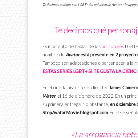
Te decimos quiénes son LGBT+ del universo de Avatar. / Imagen:
Te decimos qué persona
Es momento de hablar de los
personajes
LGBT+
nombre de
Avatar
está presente en 2 proyectos
Tampoco son adaptaciones o pertenecen a la mis
ESTAS SERIES LGBT+ SI TE GUSTA LA CIENCI
En el cine, la historia del director
James Camer
Water
, el 16 de diciembre de 2022. En un prin
su primera entrega. No obstante,
en diciembre 
StopAvatarMovie.blogspot.com
. En él se señal
«
La arrogancia hete