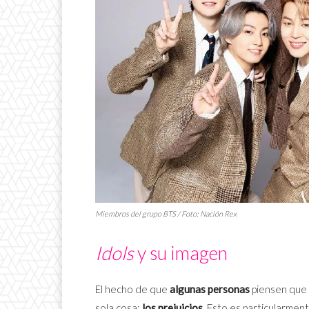
Miembros del grupo BTS / Foto: Nación Rex
Idols
y su imagen
El hecho de que
algunas personas
piensen que 
sola cosa:
los prejuicios
. Esto es particularmen