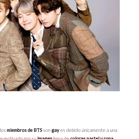
los
miembros de BTS
son
gay
es debido únicamente a una
te motivado por su
imagen
llena de
colores pastel y ropa