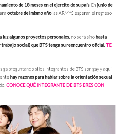
namiento de 18 meses en el ejercito de su país
. En
junio de
para
octubre del mismo año
las ARMYS esperan el regreso
la luz algunos proyectos personales
, no será sino
hasta
 trabajo social) que BTS tenga su reencuentro oficial
.
TE
siga preguntando si los integrantes de BTS son gay y aquí
lmente
hay razones para hablar sobre la orientación sexual
do.
CONOCE QUÉ INTEGRANTE DE BTS ERES CON