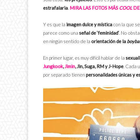
estrafalaria
.
MIRA LAS FOTOS MÁS
COOL
DE 
Y es que la
imagen
dulce y mística
con la que s
parece como una
señal de ‘feminidad’
. No obsta
en ningún sentido de la
orientación de la
boyba
En primer lugar, es muy difícil hablar de la
sexual
Jungkook
,
Jimin
, Jin, Suga, RM y J-Hope
. Cada 
por separado tienen
personalidades únicas y e