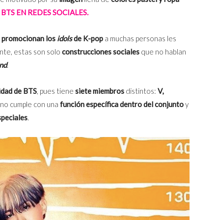
BTS EN REDES SOCIALES.
e
promocionan los
idols
de K-pop
a muchas personas les
nte, estas son solo
construcciones sociales
que no hablan
nd
.
idad de BTS
, pues tiene
siete miembros
distintos:
V,
uno cumple con una
función específica dentro del conjunto
y
speciales
.