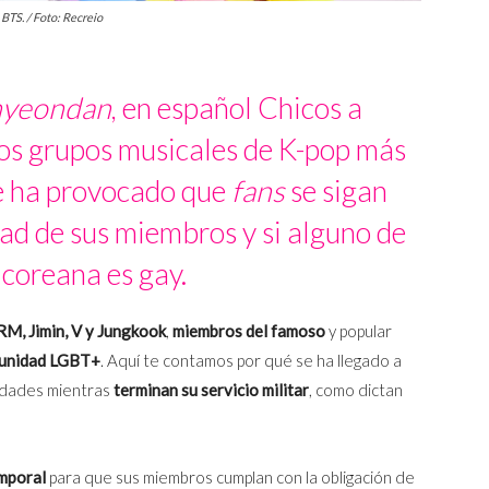
BTS. / Foto: Recreio
nyeondan
, en español Chicos a
los grupos musicales de K-pop más
ue ha provocado que
fans
se sigan
ad de sus miembros y si alguno de
 coreana es gay.
 RM, Jimin, V y Jungkook
,
miembros del
famoso
y popular
unidad LGBT+
. Aquí te contamos por qué se ha llegado a
ridades mientras
terminan su servicio militar
, como dictan
emporal
para que sus miembros cumplan con la obligación de