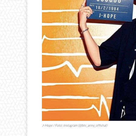
J-Hope / Foto: Instagram (@bts_army_offishal)