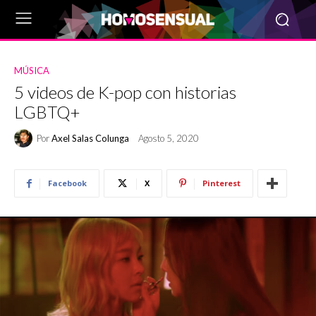
MÚSICA
5 videos de K-pop con historias
LGBTQ+
Por
Axel Salas Colunga
Agosto 5, 2020
Facebook
X
Pinterest