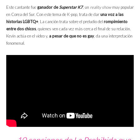
Este cantante fue
ganador de
Superstar K7
,
un
reality show
muy popular
en Corea del Sur. Con este tema de K-pop, trata de dar
una voz a las
historias LGBTQ+
. La canción trata sobre el preludio del
rompimiento
entre dos chicos
, quienes ven cada vez más cerca el final de su relación.
Kevin actúa en el video y,
a pesar de que no es gay
, da una interpretación
fenomenal.