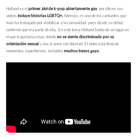
Holland es el
primer
idol
de k-pop abiertamente gay
, por ello en sus
videos
incluye historias LGBTQ+.
Además, es uno de los cantantes que
más ha trabajado por visibilizar a la comunidad, pues desde su debut
confirmó que era parte de ella. En este tema Holland habla de un lugar en
el que le gustaría estar, donde
no se siente discriminado por su
orientación sexual
y vive el amor con libertad. El video está lleno de
momentos supertiernos, incluidos
muchos besos
gays
.