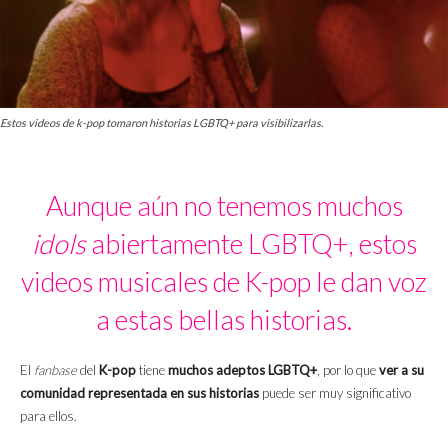
Estos videos de k-pop tomaron historias LGBTQ+ para visibilizarlas.
Aunque aún no tenemos muchos
idols
abiertamente LGBTQ+, estos
videos musicales de K-pop le dan voz
a estas bellas historias.
El
fanbase
del
K-pop
tiene
muchos adeptos LGBTQ+
, por lo que
ver a su
comunidad representada en sus historias
puede ser muy significativo
para ellos.