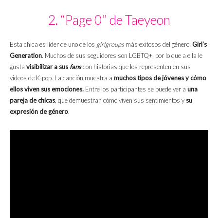
2. “Page 0” de Taeyeon
Esta chica es líder de uno de los
girlgroups
más exitosos del género:
Girl’s
Generation
. Muchos de sus seguidores son LGBTQ+, por lo que a ella le
gusta
visibilizar a sus
fans
con historias que los representen en sus
videos de K-pop. La canción muestra a
muchos tipos de jóvenes y cómo
ellos viven sus emociones.
Entre los participantes se puede ver a
una
pareja de chicas
, que demuestran cómo viven sus sentimientos y
su
expresión de género
.