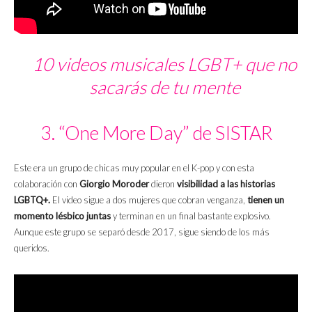
10 videos musicales LGBT+ que no
sacarás de tu mente
3. “One More Day” de SISTAR
Este era un grupo de chicas muy popular en el K-pop y con esta
colaboración con
Giorgio Moroder
dieron
visibilidad a las historias
LGBTQ+.
El video sigue a dos mujeres que cobran venganza,
tienen un
momento lésbico juntas
y terminan en un final bastante explosivo.
Aunque este grupo se separó desde 2017, sigue siendo de los más
queridos.