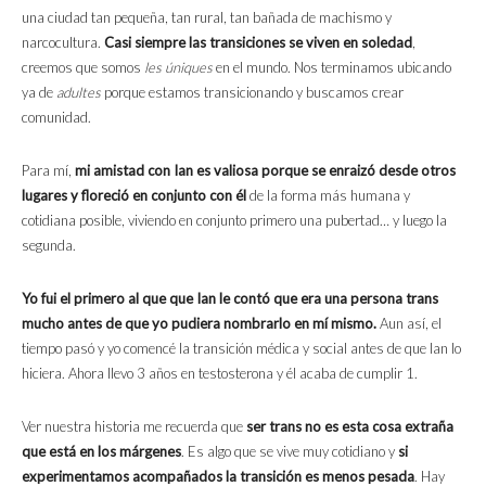
una ciudad tan pequeña, tan rural, tan bañada de machismo y
narcocultura.
Casi siempre las transiciones se viven en soledad
,
creemos que somos
les úniques
en el mundo. Nos terminamos ubicando
ya de
adultes
porque estamos transicionando y buscamos crear
comunidad.
Para mí,
mi amistad con Ian es valiosa porque se enraizó desde otros
lugares y floreció en conjunto con él
de la forma más humana y
cotidiana posible, viviendo en conjunto primero una pubertad… y luego la
segunda.
Yo fui el primero al que que Ian le contó que era una persona trans
mucho antes de que yo pudiera nombrarlo en mí mismo.
Aun así, el
tiempo pasó y yo comencé la transición médica y social antes de que Ian lo
hiciera. Ahora llevo 3 años en testosterona y él acaba de cumplir 1.
Ver nuestra historia me recuerda que
ser trans no es esta cosa extraña
que está en los márgenes
. Es algo que se vive muy cotidiano y
si
experimentamos acompañados la transición es menos pesada
. Hay