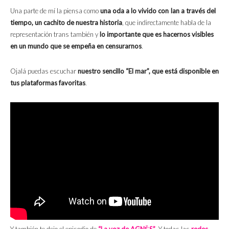
Una parte de mí la piensa como
una oda a lo vivido con Ian a través del
tiempo, un cachito de nuestra historia
, que indirectamente habla de la
representación trans también y
lo importante que es hacernos visibles
en un mundo que se empeña en censurarnos
.
Ojalá puedas escuchar
nuestro sencillo “El mar”, que está disponible en
tus plataformas favoritas
.
Y también te dejo el episodio de
“La voz de AGNĚS”
. Y todas las
redes