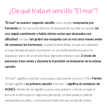
¿De qué trata el sencillo “El mar”?
“El mar” es nuestro segundo sencillo
, una canción
compuesta por
Fernando
de la cual yo fui letrista. Al momento de escribir la canción
mi
voz seguía cambiando y había ciertas notas que alcanzaba con
dificultad
, así que
Ian grabó una maqueta con su voz unos meses antes
de comenzar las hormonas
, cuando la tenía finita. Lo que no sabíamos
era que tiempo después usaríamos su voz pretestosterona para las
segundas voces de la versión final, logrando entonces que
2 voces de
personas trans antes y durante la transición se incluyeran en la misma
canción
.
“El mar” significa muchas cosas para cada uno de
nosotres.
Para
Fercho
sé que significa
su primera canción
. Para los 3
significa el comienzo de
AGNĚS
. Dentro de mí significa cosas muy polares: está de un lado el
tema de la letra (que es algo muy personal), en otro punto es todo lo
compartido con ellos, y como tercero todo esto que acabo de contar.