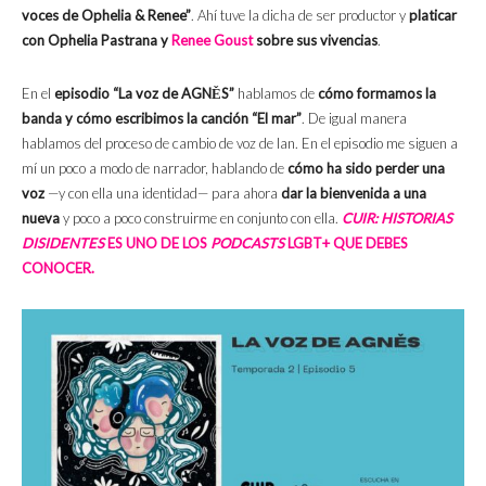
voces de Ophelia & Renee”
. Ahí tuve la dicha de ser productor y
platicar
con Ophelia Pastrana y
Renee Goust
sobre sus vivencias
.
En el
episodio
“La voz de AGNĚS”
hablamos de
cómo formamos la
banda y
cómo escribimos la canción “El mar”
. De igual manera
hablamos del proceso de cambio de voz de Ian. En el episodio me siguen a
mí un poco a modo de narrador, hablando de
cómo ha sido perder una
voz
—y con ella una identidad— para ahora
dar la bienvenida a una
nueva
y poco a poco construirme en conjunto con ella.
CUIR: HISTORIAS
DISIDENTES
ES UNO DE LOS
PODCASTS
LGBT+ QUE DEBES
CONOCER.