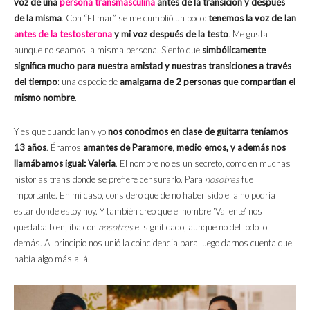
voz de una
persona transmasculina
antes de la transición y después
de la misma
. Con “El mar” se me cumplió un poco:
tenemos la voz de Ian
antes de la testosterona
y mi voz después de la testo
. Me gusta
aunque no seamos la misma persona. Siento que
simbólicamente
significa mucho para nuestra amistad y nuestras transiciones a través
del tiempo
: una especie de
amalgama de 2 personas que compartían el
mismo nombre
.
Y es que cuando Ian y yo
nos conocimos en clase de guitarra teníamos
13 años
. Éramos
amantes de Paramore
,
medio emos, y además nos
llamábamos igual: Valeria
. El nombre no es un secreto, como en muchas
historias trans donde se prefiere censurarlo. Para
nosotres
fue
importante. En mi caso, considero que de no haber sido ella no podría
estar donde estoy hoy. Y también creo que el nombre ‘Valiente’ nos
quedaba bien, iba con
nosotres
el significado, aunque no del todo lo
demás. Al principio nos unió la coincidencia para luego darnos cuenta que
había algo más allá.