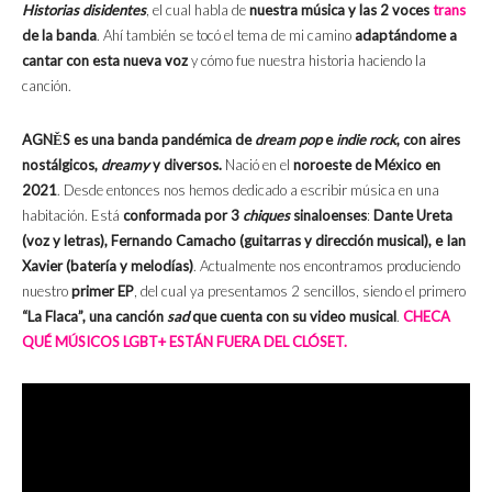
Historias disidentes
, el cual habla de
nuestra música y las 2 voces
trans
de la banda
. Ahí también se tocó el tema de mi camino
adaptándome a
cantar con esta nueva voz
y cómo fue nuestra historia haciendo la
canción.
AGNĚS es una banda pandémica de
dream pop
e
indie rock
, con aires
nostálgicos,
dreamy
y diversos.
Nació en el
noroeste de México en
2021
. Desde entonces nos hemos dedicado a escribir música en una
habitación. Está
conformada por 3
chiques
sinaloenses
:
Dante Ureta
(voz y letras), Fernando Camacho (guitarras y dirección musical), e Ian
Xavier (batería y melodías)
. Actualmente nos encontramos produciendo
nuestro
primer EP
, del cual ya presentamos 2 sencillos, siendo el primero
“La Flaca”, una canción
sad
que cuenta con su video musical
.
CHECA
QUÉ MÚSICOS LGBT+ ESTÁN FUERA DEL CLÓSET.