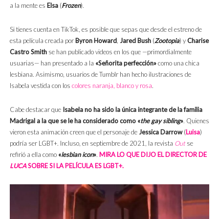
a la mente es
Elsa
(
Frozen
).
Si tienes cuenta en TikTok, es posible que sepas que desde el estreno de
esta película creada por
Byron Howard
,
Jared Bush
(
Zootopia
) y
Charise
Castro Smith
se han publicado videos en los que —primordialmente
usuarias— han presentado a la
«Señorita perfección»
como una chica
lesbiana. Asimismo, usuarios de Tumblr han hecho ilustraciones de
Isabela vestida con los
colores naranja, blanco y rosa
.
Cabe destacar que
Isabela no ha sido la única integrante de la familia
Madrigal a la que se le ha considerado como «
the gay sibling
»
. Quienes
vieron esta animación creen que el personaje de
Jessica Darrow
(
Luisa
)
podría ser LGBT+. Incluso, en septiembre de 2021, la revista
Out
se
refirió a ella como
«
lesbian icon
»
.
MIRA LO QUE DIJO EL DIRECTOR DE
LUCA
SOBRE SI LA PELÍCULA ES LGBT+.