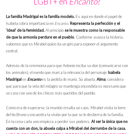
LGBT+ en
Encanto
?
La familia Madrigal es la familia modelo.
Es aquí en donde el papel de
Isabela cobra importancia en
Encanto
.
Representa la perfección y el
‘ideal’ de la feminidad.
Al principio
se le muestra como la responsable
de que la armonía perdure en el pueblo
. Conforme avanza la historia,
sabemos que es Mirabel quien da un giro para exponer el argumento
central.
Además de la ceremonia para que Antonio reciba su don (comunicarse con
los animales), el evento que marca la relevancia del personaje
Isabela
Madrigal
en
Encanto
es la pedida de mano. Su abuela,
Alma
, considera
que para que la vela del milagro se mantenga encendida es necesario que
se case con uno de los chicos más queridos del pueblo.
Como era de esperarse, la reunión resulta un caos. Mirabel visita la torre
del tío Bruno y encuentra la visión por la que se le destierra de la familia.
En la cena cada uno empieza a perder sus poderes.
Al ser la única que no
cuenta con un don, la abuela culpa a Mirabel del derrumbe de la casa.