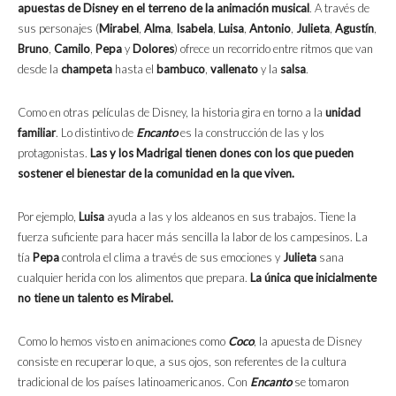
apuestas de Disney en el terreno de la animación musical
. A través de
sus personajes (
Mirabel
,
Alma
,
Isabela
,
Luisa
,
Antonio
,
Julieta
,
Agustín
,
Bruno
,
Camilo
,
Pepa
y
Dolores
) ofrece un recorrido entre ritmos que van
desde la
champeta
hasta el
bambuco
,
vallenato
y la
salsa
.
Como en otras películas de Disney, la historia gira en torno a la
unidad
familiar
. Lo distintivo de
Encanto
es la construcción de las y los
protagonistas.
Las y los Madrigal tienen dones con los que pueden
sostener el bienestar de la comunidad en la que viven.
Por ejemplo,
Luisa
ayuda a las y los aldeanos en sus trabajos. Tiene la
fuerza suficiente para hacer más sencilla la labor de los campesinos. La
tía
Pepa
controla el clima a través de sus emociones y
Julieta
sana
cualquier herida con los alimentos que prepara.
La única que inicialmente
no tiene un talento es Mirabel.
Como lo hemos visto en animaciones como
Coco
, la apuesta de Disney
consiste en recuperar lo que, a sus ojos, son referentes de la cultura
tradicional de los países latinoamericanos. Con
Encanto
se tomaron