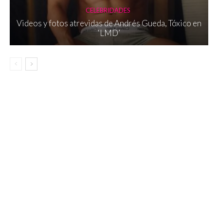
CELEBRIDADES
Videos y fotos atrevidas de Andrés Gueda, Tóxico en
‘LMD’