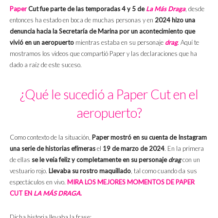
Paper
Cut fue parte de las temporadas 4 y 5 de
La Más Draga
, desde
entonces ha estado en boca de muchas personas y en
2024 hizo una
denuncia hacia la Secretaría de Marina por un acontecimiento que
vivió en un aeropuerto
mientras estaba en su personaje
drag
. Aquí te
mostramos los videos que compartió Paper y las declaraciones que ha
dado a raíz de este suceso.
¿Qué le sucedió a Paper Cut en el
aeropuerto?
Como contexto de la situación,
Paper mostró en su cuenta de Instagram
una serie de historias efímeras
el
19 de marzo de 2024
. En la primera
de ellas
se le veía feliz y completamente en su personaje
drag
con un
vestuario rojo.
Llevaba su rostro maquillado
, tal como cuando da sus
espectáculos en vivo.
MIRA LOS MEJORES MOMENTOS DE PAPER
CUT EN
LA MÁS DRAGA
.
Dicha historia llevaba la frase: