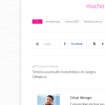
mucho 
TAGS
cortometrajes
cortos LGBT
Festival Cuórum
Facebook
X
Cuota
ARTÍCULO ANTERIOR
Tenista usa insulto homofóbico en Juegos
Olímpicos
César Abrego
Comunicólogo michoacano ap