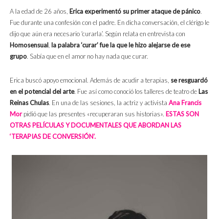
A la edad de 26 años,
Erica experimentó su primer ataque de pánico
.
Fue durante una confesión con el padre. En dicha conversación, el clérigo le
dijo que aún era necesario ‘curarla’. Según relata en entrevista con
Homosensual
,
la palabra ‘curar’ fue la que le hizo alejarse de ese
grupo
. Sabía que en el amor no hay nada que curar.
Erica buscó apoyo emocional. Además de acudir a terapias,
se resguardó
en el potencial del arte
. Fue así como conoció los talleres de teatro de
Las
Reinas Chulas
. En una de las sesiones, la actriz y activista
Ana Francis
Mor
pidió que las presentes «recuperaran sus historias».
ESTAS SON
OTRAS PELÍCULAS Y DOCUMENTALES QUE ABORDAN LAS
‘TERAPIAS DE CONVERSIÓN’.