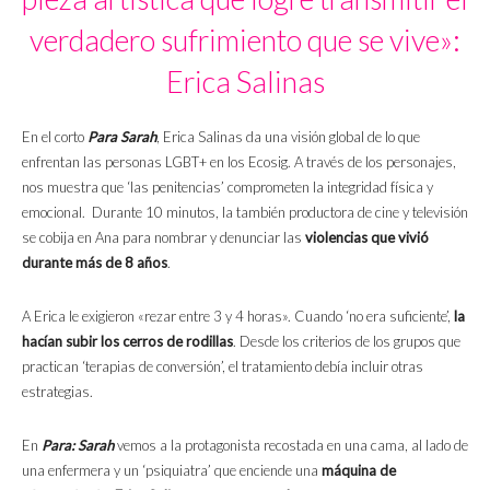
verdadero sufrimiento que se vive»:
Erica Salinas
En el corto
Para Sarah
, Erica Salinas da una visión global de lo que
enfrentan las personas LGBT+ en los Ecosig. A través de los personajes,
nos muestra que ‘las penitencias’ comprometen la integridad física y
emocional. Durante 10 minutos, la también productora de cine y televisión
se cobija en Ana para nombrar y denunciar las
violencias que vivió
durante más de 8 años
.
A Erica le exigieron «rezar entre 3 y 4 horas». Cuando ‘no era suficiente’,
la
hacían subir los cerros de rodillas
. Desde los criterios de los grupos que
practican ‘terapias de conversión’, el tratamiento debía incluir otras
estrategias.
En
Para: Sarah
vemos a la protagonista recostada en una cama, al lado de
una enfermera y un ‘psiquiatra’ que enciende una
máquina de