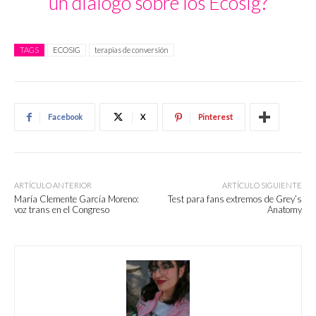
un diálogo sobre los Ecosig?
TAGS
ECOSIG
terapias de conversión
Facebook
X
Pinterest
ARTÍCULO ANTERIOR
ARTÍCULO SIGUIENTE
María Clemente García Moreno:
Test para fans extremos de Grey’s
voz trans en el Congreso
Anatomy