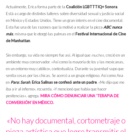
Actualmente, Erica forma parte de la
Coalición LGBTTTIQ+ Sonora
.
Está a cargo de distintos talleres sobre diversidad sexual y justicia social
en México y Estados Unidos. Tiene un gran interés en el cine documental.
Esta fue una de las razones que la motivó a realizar la pieza
ABC nunca
más
, misma que le otorgó las palmas en el
Festival Internacional de Cine
de Manhattan
.
Sin embargo, su vida no siempre fue así. Al igual que
muches
, creció en un
ambiente muy conservador. «Así como la mayoría de los y las mexicanas,
en un entorno muy católico», contextualiza. Durante su juventud supo que
sentía cosas por las chicas. Se acercó a un grupo religioso. Así como Ana
en
Para: Sarah
,
Erica Salinas se confesó ante un padre
. «Me dijo que me
iba a ir al infierno», recuerda. «Y mencionó que había que hacer
penitencias», agrega.
MIRA CÓMO DENUNCIAR UNA ‘TERAPIA DE
CONVERSIÓN’ EN MÉXICO.
«No hay documental, cortometraje o
pieza artística que logre transmitir el