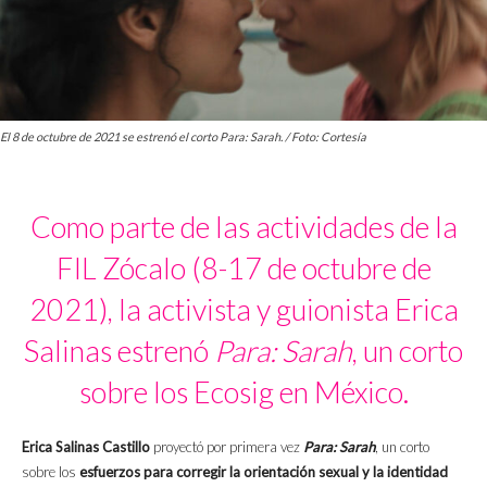
El 8 de octubre de 2021 se estrenó el corto Para: Sarah. / Foto: Cortesía
Como parte de las actividades de la
FIL Zócalo (8-17 de octubre de
2021), la activista y guionista Erica
Salinas estrenó
Para: Sarah
, un corto
sobre los Ecosig en México.
Erica Salinas Castillo
proyectó por primera vez
Para: Sarah
, un corto
sobre
los
esfuerzos para corregir la orientación sexual y la identidad