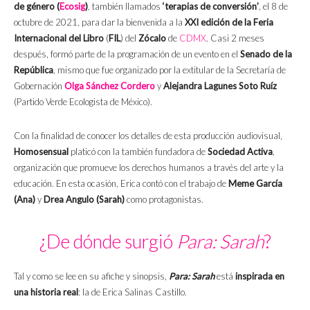
de género (
Ecosig
)
, también llamados
‘terapias de conversión’
, el 8 de
octubre de 2021, para dar la bienvenida a la
XXI edición de la Feria
Internacional del Libro
(
FIL
) del
Zócalo
de
CDMX
. Casi 2 meses
después, formó parte de la programación de un evento en el
Senado de la
República
, mismo que fue organizado por la extitular de la Secretaría de
Gobernación
Olga Sánchez Cordero
y
Alejandra Lagunes Soto Ruíz
(Partido Verde Ecologista de México).
Con la finalidad de conocer los detalles de esta producción audiovisual,
Homosensual
platicó con la también fundadora de
Sociedad Activa
,
organización que promueve los derechos humanos a través del arte y la
educación. En esta ocasión, Erica contó con el trabajo de
Meme García
(Ana)
y
Drea Angulo (Sarah)
como protagonistas.
¿De dónde surgió
Para: Sarah
?
Tal y como se lee en su afiche y sinopsis,
Para: Sarah
está
inspirada en
una historia real
: la de Erica Salinas Castillo.