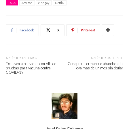
TAGS
Amazon
cine gay
Netflix
Facebook
X
Pinterest
ARTÍCULO ANTERIOR
ARTÍCULO SIGUIENTE
Excluyen a personas con VIH de
Conapred permanece abandonado:
pruebas para vacuna contra
lleva más de un mes sin titular
COVID-19
Axel Salas Colunga