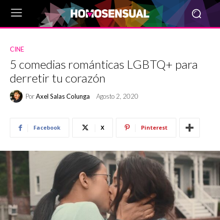
CINE
5 comedias románticas LGBTQ+ para
derretir tu corazón
Por
Axel Salas Colunga
Agosto 2, 2020
Facebook
X
Pinterest