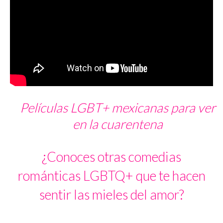
Películas LGBT+ mexicanas para ver
en la cuarentena
¿Conoces otras comedias
románticas LGBTQ+ que te hacen
sentir las mieles del amor?