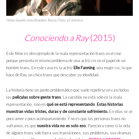
Hilary Swank como Brandon Teena / Foto: eCartelera
Conociendo a Ray
(2015)
Este filme es otro ejemplo de la mala representación trans en el cine
porque presenta el mismo problema de una actriz cis en el papel de un
hombre trans. En este caso es la actriz
Elle Fanning
, una mujer cis, la que
hace de Ray, un chico trans que descubre su identidad.
La historia tiene un punto problemático que suele repetirse en casi todas
las
películas sobre gente trans
. La cuestión no está solo en la mala
representación, sino en
qué se está representando
.
Estas historias
muestran vidas tristes, duras y de constante sufrimiento.
En ellas se ve
poco amor y poco acompañamiento. Y no es que las personas trans no
suframos, es que
nuestra vida no es solo eso
. Pareciera como si la vida
de alguien trans solo fuera sus transiciones, sus problemas, sus dramas