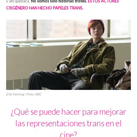
y ahí quedara.
No somos solo historias tristes.
ESTOS ACTORES
CISGÉNERO HAN HECHO PAPELES TRANS.
Elle Fanning / Foto: ABC
¿Qué se puede hacer para mejorar
las representaciones trans en el
cine?