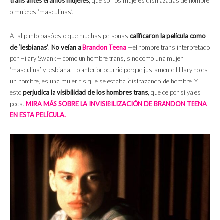
trans antes éramos mujeres
, que somos mujeres disfrazadas de hombre
o mujeres ‘masculinas’.
A tal punto pasó esto que muchas personas
calificaron la película como
de ‘lesbianas’
.
No veían a
Brandon Teena
—el hombre trans interpretado
por Hilary Swank— como un hombre trans, sino como una mujer
‘masculina’ y lesbiana. Lo anterior ocurrió porque justamente Hilary no es
un hombre, es una mujer cis que se estaba ‘disfrazando’ de hombre. Y
esto
perjudica la visibilidad de los hombres trans
, que de por sí ya es
poca.
MIRA MÁS SOBRE LA INVISIBILIZACIÓN DE BRANDON TEENA
EN ESTA PELÍCULA.