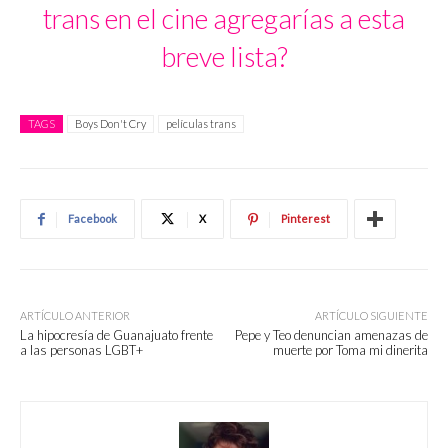
trans en el cine agregarías a esta
breve lista?
TAGS
Boys Don't Cry
películas trans
Facebook
X
Pinterest
ARTÍCULO ANTERIOR
ARTÍCULO SIGUIENTE
La hipocresía de Guanajuato frente
Pepe y Teo denuncian amenazas de
a las personas LGBT+
muerte por Toma mi dinerita