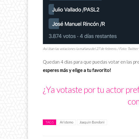
Así iban las votaciones la mañana del 27 de febrero. / Foto: Twitter
Quedan 4 días para que puedas votar en las pr
esperes más y elige a tu favorito!
¿Ya votaste por tu actor pre
co
TAGS
Aristemo
Joaquín Bondoni