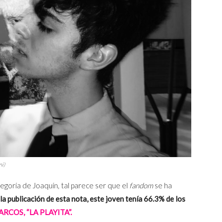
ni)
egoría de Joaquín, tal parece ser que el
fandom
se ha
la publicación de esta nota, este joven tenía 66.3% de los
RCOS, “LA PLAYITA”.