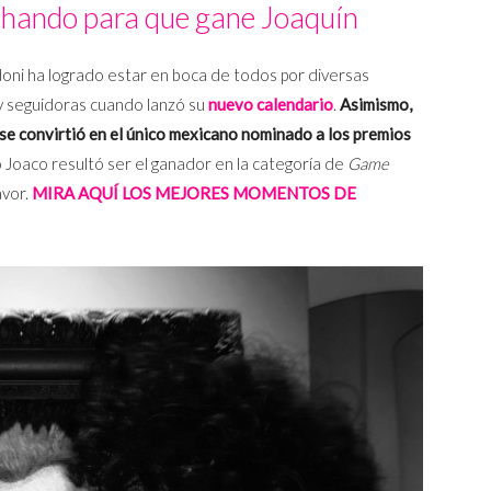
chando para que gane Joaquín
oni ha logrado estar en boca de todos por diversas
y seguidoras cuando lanzó su
nuevo calendario
.
Asimismo,
se convirtió en el único mexicano nominado a los premios
 Joaco resultó ser el ganador en la categoría de
Game
avor.
MIRA AQUÍ LOS MEJORES MOMENTOS DE