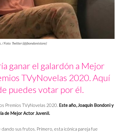
 / Foto: Twitter (@jbondonistore)
a ganar el galardón a Mejor
remios TVyNovelas 2020. Aquí
e puedes votar por él.
 los Premios TVyNovelas 2020.
Este año, Joaquín Bondoni y
a de Mejor Actor Juvenil.
 dando sus frutos. Primero, esta icónica pareja fue