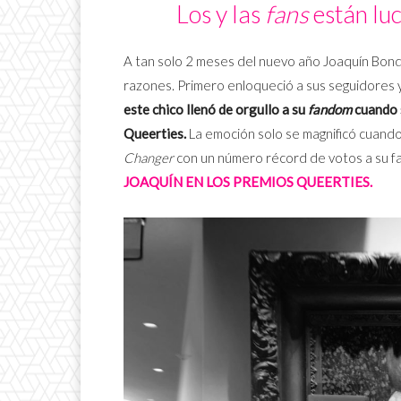
Los y las
fans
están lu
A tan solo 2 meses del nuevo año Joaquín Bond
razones. Primero enloqueció a sus seguidores 
este chico llenó de orgullo a su
fandom
cuando 
Queerties.
La emoción solo se magnificó cuando
Changer
con un número récord de votos a su f
JOAQUÍN EN LOS PREMIOS QUEERTIES.