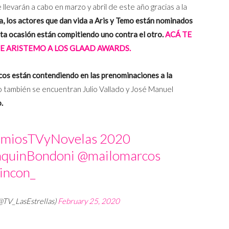
levarán a cabo en marzo y abril de este año gracias a la
, los actores que dan vida a Aris y Temo están nominados
a ocasión están compitiendo uno contra el otro.
ACÁ TE
 ARISTEMO A LOS GLAAD AWARDS.
os están contendiendo en las prenominaciones a la
 también se encuentran Julio Vallado y José Manuel
.
emiosTVyNovelas
2020
quinBondoni
@mailomarcos
ncon_
(@TV_LasEstrellas)
February 25, 2020