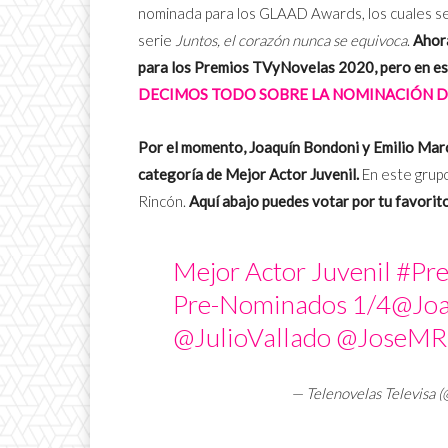
nominada para los GLAAD Awards, los cuales se l
serie
Juntos, el corazón nunca se equivoca
.
Ahora
para los Premios TVyNovelas 2020, pero en est
DECIMOS TODO SOBRE LA NOMINACIÓN DE
Por el momento, Joaquín Bondoni y Emilio Marc
categoría de Mejor Actor Juvenil.
En este grupo
Rincón.
Aquí abajo puedes votar por tu favorito
Mejor Actor Juvenil
#Pr
Pre-Nominados 1/4
@Joa
@JulioVallado
@JoseMRi
— Telenovelas Televisa 