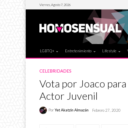
Viernes, Agosto 7, 2026
LGBTQ+
Entretenimiento
Lifestyle
CELEBRIDADES
Vota por Joaco para
Actor Juvenil
Por
Yet Akatzin Almazán
Febrero 27, 2020