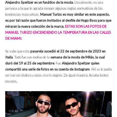
Alejandro Speitzer es un fanático de la moda.
Usualmente, es una
persona a la que le agrada romper algunas reglas normativas de las
tendencias masculinas.
Manuel Turizo es muy similar en este aspecto,
es por tal razón que fueron invitados al desfile de Hugo Boss para que
miraran la nueva colección de la marca.
ESTAS SON LAS FOTOS DE
MANUEL TURIZO ENCENDIENDO LA TEMPERATURA EN LAS CALLES
DE MIAMI.
Se sabe que esta
pasarela sucedió el 22 de septiembre de 2023 en
Italia
. Todo fue con motivo de la
semana de la moda de Milán, la cual
duró del 19 al 25 de septiembre
. Fue
Alejandro Speitzer quien
compartió una serie de fotos en su cuenta de Instagram
. Ahí se le podía
ver con un chaleco y unos
shorts
negros. De igual manera, llevaba lentes
oscuros.