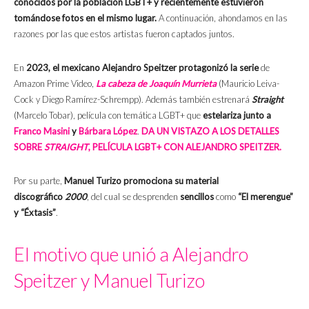
conocidos por la población LGBT+ y recientemente estuvieron
tomándose fotos en el mismo lugar.
A continuación, ahondamos en las
razones por las que estos artistas fueron captados juntos.
En
2023, el mexicano Alejandro Speitzer protagonizó la serie
de
Amazon Prime Video,
La cabeza de Joaquín Murrieta
(Mauricio Leiva-
Cock y Diego Ramírez-Schrempp). Además también estrenará
Straight
(Marcelo Tobar), película con temática LGBT+ que
estelariza junto a
Franco Masini
y
Bárbara López
.
DA UN VISTAZO A LOS DETALLES
SOBRE
STRAIGHT
, PELÍCULA LGBT+ CON ALEJANDRO SPEITZER.
Por su parte,
Manuel Turizo promociona su material
discográfico
2000
, del cual se desprenden
sencillos
como
“El merengue”
y “Éxtasis”
.
El motivo que unió a Alejandro
Speitzer y Manuel Turizo