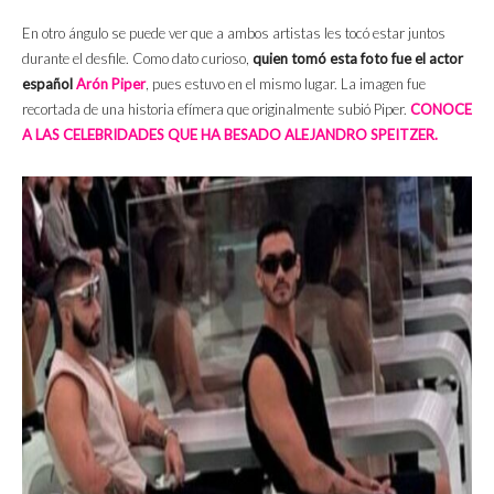
En otro ángulo se puede ver que a ambos artistas les tocó estar juntos
durante el desfile. Como dato curioso,
quien tomó esta foto fue el actor
español
Arón Piper
, pues estuvo en el mismo lugar. La imagen fue
recortada de una historia efímera que originalmente subió Piper.
CONOCE
A LAS CELEBRIDADES QUE HA BESADO ALEJANDRO SPEITZER.