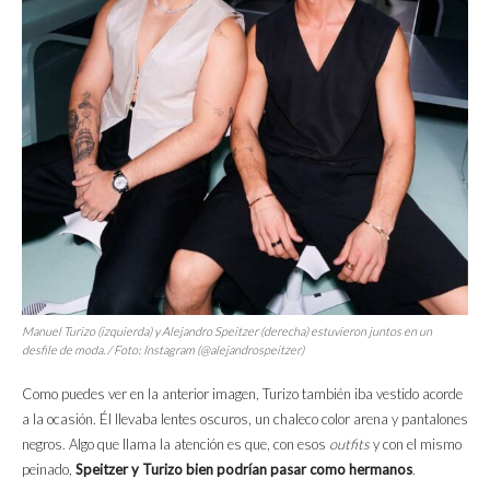
Manuel Turizo (izquierda) y Alejandro Speitzer (derecha) estuvieron juntos en un
desfile de moda. / Foto: Instagram (@alejandrospeitzer)
Como puedes ver en la anterior imagen, Turizo también iba vestido acorde
a la ocasión. Él llevaba lentes oscuros, un chaleco color arena y pantalones
negros. Algo que llama la atención es que, con esos
outfits
y con el mismo
peinado,
Speitzer y Turizo bien podrían pasar como hermanos
.