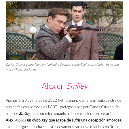
Carlos Cuevas como Alonso y Alejandro Speitzer como Gabino en
Alguien tiene que
morir
/ Foto:
Los lunes
Álex en
Smiley
Apenas el 23 de marzo de 2022 Netflix anunció el lanzamiento de otra de
sus series con personajes LGBT+ protagonizada por Carlos Cuevas. Se
trata de
Smiley
, una comedia romántica donde el actor interpretará a
Álex
. Álex es
un chico gay que acaba de sufrir una decepción amorosa
.
La serie sigue su lucha contra el desamor y su nueva relación con Bruno,