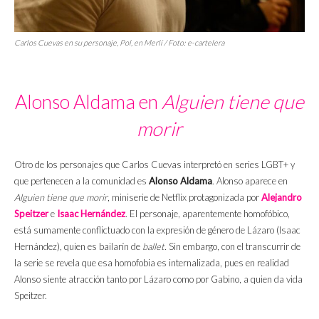
Carlos Cuevas en su personaje, Pol, en
Merlí
/ Foto:
e-cartelera
Alonso Aldama en
Alguien tiene que
morir
Otro de los personajes que Carlos Cuevas interpretó en series LGBT+ y
que pertenecen a la comunidad es
Alonso Aldama
. Alonso aparece en
Alguien tiene que morir
, miniserie de Netflix protagonizada por
Alejandro
Speitzer
e
Isaac Hernández
. El personaje, aparentemente homofóbico,
está sumamente conflictuado con la expresión de género de Lázaro (Isaac
Hernández), quien es bailarín de
ballet.
Sin embargo, con el transcurrir de
la serie se revela que esa homofobia es internalizada, pues en realidad
Alonso siente atracción tanto por Lázaro como por Gabino, a quien da vida
Speitzer.