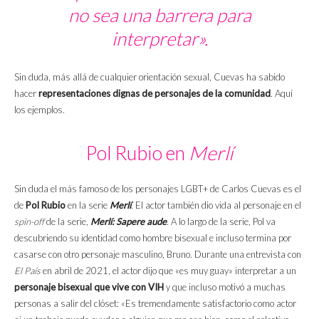
no sea una barrera para
interpretar».
Sin duda, más allá de cualquier orientación sexual, Cuevas ha sabido
hacer
representaciones dignas de personajes de la comunidad
. Aquí
los ejemplos.
Pol Rubio en
Merlí
Sin duda el más famoso de los personajes LGBT+ de Carlos Cuevas es el
de
Pol Rubio
en la serie
Merlí
. El actor también dio vida al personaje en el
spin-off
de la serie,
Merlí: Sapere aude
. A lo largo de la serie, Pol va
descubriendo su identidad como hombre bisexual e incluso termina por
casarse con otro personaje masculino, Bruno. Durante una entrevista con
El País
en abril de 2021, el actor dijo que «es muy guay» interpretar a un
personaje bisexual que vive con VIH
y que incluso motivó a muchas
personas a salir del clóset: «Es tremendamente satisfactorio como actor