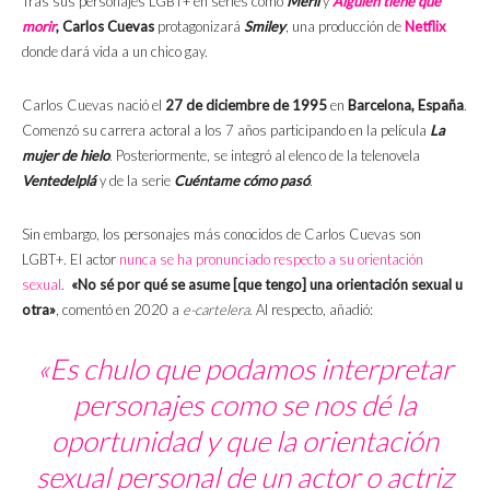
Tras sus personajes LGBT+ en series como
Merlí
y
Alguien tiene que
morir
, Carlos Cuevas
protagonizará
Smiley
, una producción de
Netflix
donde dará vida a un chico gay.
Carlos Cuevas nació el
27 de diciembre de 1995
en
Barcelona, España
.
Comenzó su carrera actoral a los 7 años participando en la película
La
mujer de hielo
. Posteriormente, se integró al elenco de la telenovela
Ventedelplá
y de la serie
Cuéntame cómo pasó
.
Sin embargo, los personajes más conocidos de Carlos Cuevas son
LGBT+. El actor
nunca se ha pronunciado respecto a su orientación
sexual
.
«No sé por qué se asume [que tengo] una orientación sexual u
otra»
, comentó en 2020 a
e-cartelera
. Al respecto, añadió:
«Es chulo que podamos interpretar
personajes como se nos dé la
oportunidad y que la orientación
sexual personal de un actor o actriz