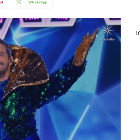
st
WhatsApp
L