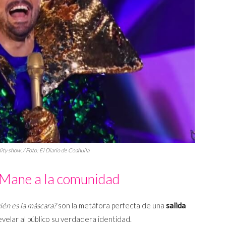
lity show
. / Foto: El Diario de Coahuila
 Mane a la comunidad
ién es la máscara?
son la metáfora perfecta de una
salida
revelar al público su verdadera identidad.