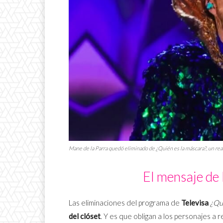
Mane de la Parra quedó eliminado de
¿Quién es la
máscara?
, un
rea
El mensaje de
Las eliminaciones del programa de
Televisa
¿Qu
del clóset
. Y es que obligan a los personajes a 