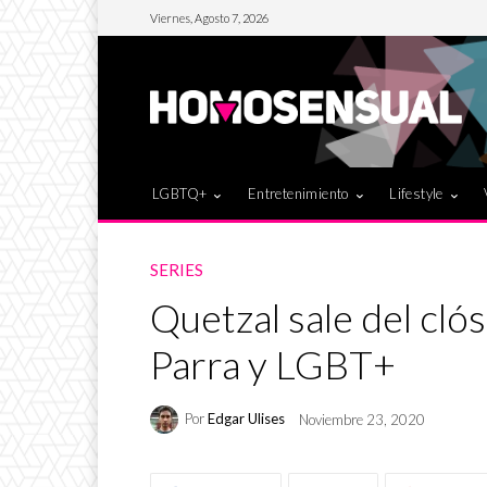
Viernes, Agosto 7, 2026
LGBTQ+
Entretenimiento
Lifestyle
SERIES
Quetzal sale del cl
Parra y LGBT+
Por
Edgar Ulises
Noviembre 23, 2020