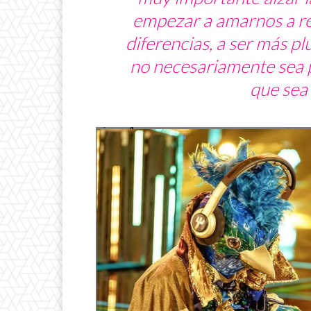
empezar a amarnos a re
diferencias, a ser más p
no necesariamente sea p
que sea