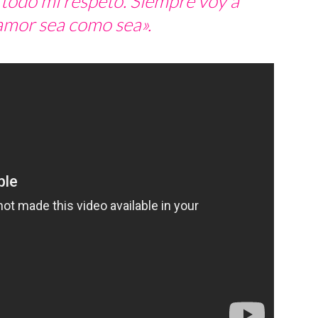
todo mi respeto. Siempre voy a
amor sea como sea».