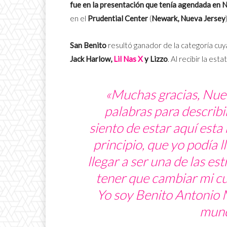
fue en la presentación que tenía agendada en 
en el
Prudential Center
(
Newark, Nueva Jersey
San Benito
resultó ganador de la categoría cu
Jack Harlow,
Lil Nas X
y Lizzo
. Al recibir la est
«Muchas gracias, Nue
palabras para describir
siento de estar aquí esta
principio, que yo podía 
llegar a ser una de las e
tener que cambiar mi cul
Yo soy Benito Antonio M
mund