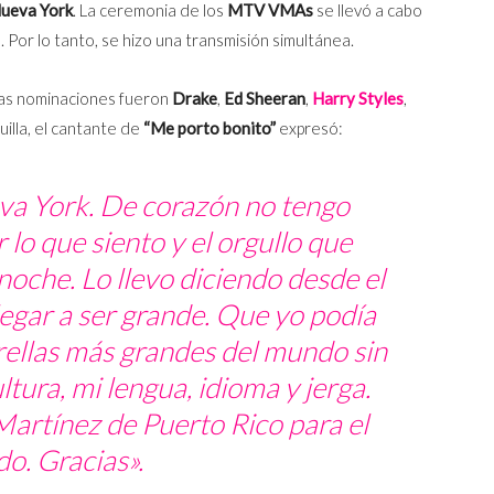
Nueva York
. La ceremonia de los
MTV VMAs
se llevó a cabo
). Por lo tanto, se hizo una transmisión simultánea.
yas nominaciones fueron
Drake
,
Ed Sheeran
,
Harry Styles
,
atuilla, el cantante de
“Me porto bonito”
expresó:
va York. De corazón no tengo
 lo que siento y el orgullo que
 noche. Lo llevo diciendo desde el
llegar a ser grande. Que yo podía
strellas más grandes del mundo sin
tura, mi lengua, idioma y jerga.
artínez de Puerto Rico para el
o. Gracias».