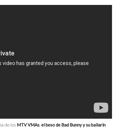
ia de los
MTV VMAs
,
el beso de Bad Bunny y su bailarín