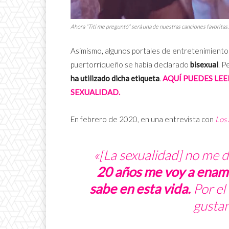
Ahora “Tití me preguntó” será una de nuestras canciones favoritas
Asimismo, algunos portales de entretenimiento
puertorriqueño se había declarado
bisexual
. P
ha utilizado dicha etiqueta
.
AQUÍ PUEDES LEE
SEXUALIDAD.
En febrero de 2020, en una entrevista con
Los
«[La sexualidad] no me d
20 años me voy a enam
sabe en esta vida.
Por el
gustan