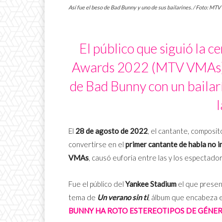
Así fue el beso de Bad Bunny y uno de sus bailarines. / Foto: MTV
El público que siguió la 
Awards 2022 (MTV VMAs) en
de Bad Bunny con un bailarí
l
El
28 de agosto de 2022
, el cantante, composi
convertirse en el
primer cantante de habla no in
VMAs
, causó euforia entre las y los espectador
Fue el público del
Yankee Stadium
el que presen
tema de
Un verano sin ti
, álbum que encabeza 
BUNNY HA ROTO ESTEREOTIPOS DE GÉNER