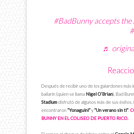
#BadBunny
accepts the 
♬ origin
Reaccio
Después de recibir uno de los galardones más 
bailarín (quien se llama
Nigel O’Brian
), Bad Bun
Stadium
disfrutó de algunos más de sus éxitos. 
encontraron
“Yonaguini”
y
“Un verano sin ti”
.
C
BUNNY EN EL COLISEO DE PUERTO RICO.
El cameo al choque de labios entre el
Conejo M