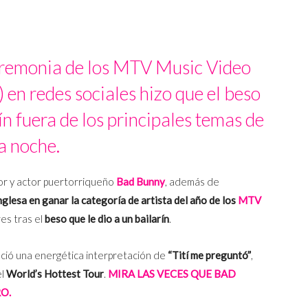
ceremonia de los MTV Music Video
 redes sociales hizo que el beso
n fuera de los principales temas de
a noche.
tor y actor puertorriqueño
Bad Bunny
, además de
glesa en ganar la categoría de artista del año de los
MTV
es tras el
beso que le dio a un bailarín
.
ció una energética interpretación de
“Tití me preguntó”
,
el
World’s Hottest Tour
.
MIRA LAS VECES QUE BAD
O.