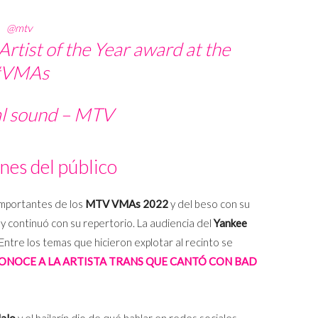
@mtv
Artist of the Year award at the
#VMAs
al sound – MTV
nes del público
importantes de los
MTV VMAs 2022
y del beso con su
ny continuó con su repertorio. La audiencia del
Yankee
Entre los temas que hicieron explotar al recinto se
ONOCE A LA ARTISTA TRANS QUE CANTÓ CON BAD
alo
y el bailarín dio de qué hablar en redes sociales.