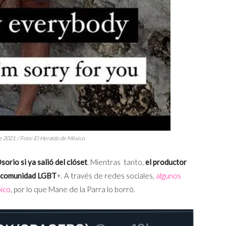
e 2021. / Foto:
El Heraldo de México
orio si ya salió del clóset
. Mientras tanto,
el productor
a comunidad LGBT
+. A través de redes sociales,
algunos
ico
, por lo que Mane de la Parra lo borró.