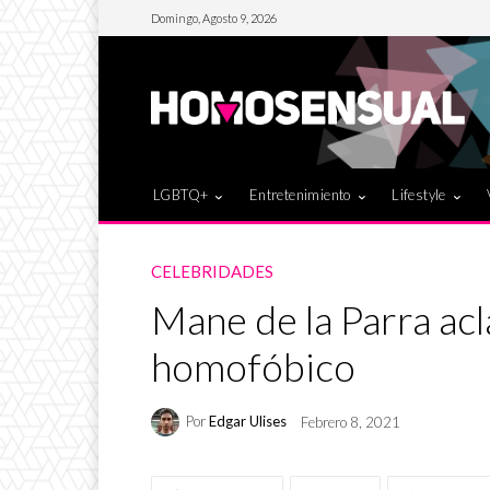
Domingo, Agosto 9, 2026
LGBTQ+
Entretenimiento
Lifestyle
CELEBRIDADES
Mane de la Parra ac
homofóbico
Por
Edgar Ulises
Febrero 8, 2021