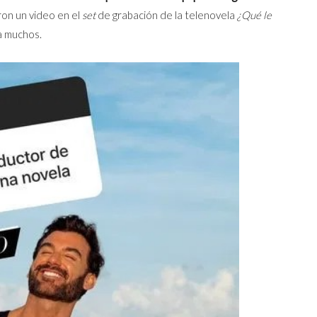
ron un video en el
set
de grabación de la telenovela
¿Qué le
a muchos.