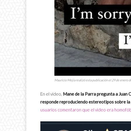
Mauricio Mejía realizó esta publicación el 29 de enero d
En el video,
Mane de la Parra pregunta a Juan Os
responde reproduciendo estereotipos sobre l
usuarios comentaron que el video era homofób