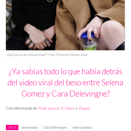
¿Qué opinas de esta amistad? / Foto: Pinterest (Alanys Zyla)
¿Ya sabías todo lo que había detrás
del video viral del beso entre Selena
Gomez y Cara Delevingne?
Con información de
Pride Source
,
E! News
y
People
TAGS
beso lésbico
Cara Delevingne
Selena Gomez