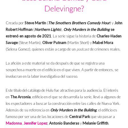
Delevingne?
Creada por
Steve Martin
(
The Smothers Brothers Comedy Hour
) y
John
Robert Hoffman
(
Northern Lights
),
Only Murders in the Building
se
estrenó en agosto de 2021
. La serie sigue la historia de
Charles-Haden
Savage
(Steve Martin),
Oliver Putnam
(Martin Short) y
Mabel Mora
(Selena Gomez), quienes están a cargo de un
podcast
de crímenes reales.
La afición a este material se da después de que se registra una
sospechosa muerte en el edificio en el que viven. A partir de entonces, se
involucran en la labor investigativa del suceso.
Este título del catálogo de Hulu fue atractivo para la audiencia. El interés
en
The Arconia
, edificio en el que se desarrolla la serie, llevó a algunos de
los espectadores a buscar la construcción entre las calles de Nueva York.
Además de su referencia en
Only Murders in the Building
,
el edificio es
famoso por ser una de las locaciones de
Central Park
que vio pasar a
Madonna
,
Jennifer Lopez
,
Antonio Banderas
y
Melanie Griffith
.