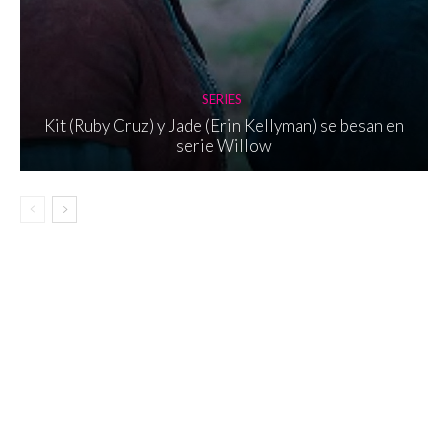
SERIES
Kit (Ruby Cruz) y Jade (Erin Kellyman) se besan en
serie Willow