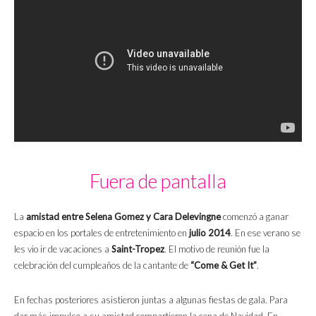
Fuera de pantalla
La
amistad entre Selena Gomez y Cara Delevingne
comenzó a ganar
espacio en los portales de entretenimiento en
julio 2014
. En ese verano se
les vio ir de vacaciones a
Saint-Tropez
. El motivo de reunión fue la
celebración del cumpleaños de la cantante de
“Come & Get It”
.
En fechas posteriores asistieron juntas a algunas fiestas de gala. Para
dar más impulso a su amistad compartieron la cena de Navidad. En