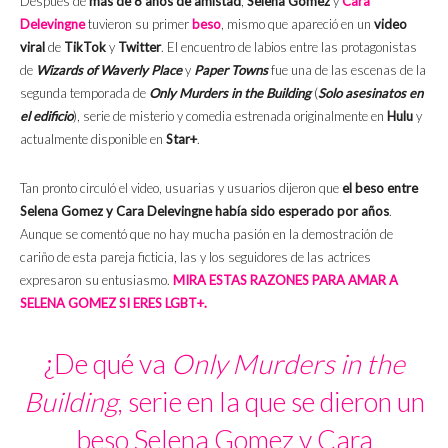
Después de
más de 8 años de amistad
,
Selena Gomez
y
Cara
Delevingne
tuvieron su primer
beso
, mismo que apareció en un
video
viral
de
TikTok
y
Twitter
. El encuentro de labios entre las protagonistas
de
Wizards of Waverly Place
y
Paper Towns
fue una de las escenas de la
segunda temporada de
Only Murders in the Building
(
Solo asesinatos en
el edificio
), serie de misterio y comedia estrenada originalmente en
Hulu
y
actualmente disponible en
Star+
.
Tan pronto circuló el video, usuarias y usuarios dijeron que
el beso entre
Selena Gomez y Cara Delevingne había sido esperado por años
.
Aunque se comentó que no hay mucha pasión en la demostración de
cariño de esta pareja ficticia, las y los seguidores de las actrices
expresaron su entusiasmo.
MIRA ESTAS RAZONES PARA AMAR A
SELENA GOMEZ SI ERES LGBT+.
¿De qué va
Only Murders in the
Building
, serie en la que se dieron un
beso Selena Gomez y Cara