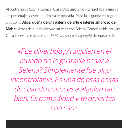
Al contrario de Selena Gomez, Cara Delevingne no interpretaba a uno de
los personajes desde la primera temporada. Para la segunda entrega se
unió como
Alice
,
dueña de una galería de arte e interés amoroso de
Mabel
. Antes de que el video de su beso con Selena Gomez se hiciera viral,
Cara Delevingne platicó con
E! News
sobre el
highlight
del episodio 2.
«Fue divertido ¿A alguien en el
mundo no le gustaría besar a
Selena? Simplemente fue algo
incontrolable. Es una de esas cosas
de cuando conoces a alguien tan
bien. Es comodidad y te diviertes
con eso».