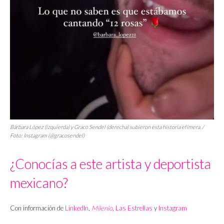
Bárbara López (izquierda) y Graco Sendel (derecha) subieron esta historia efímera. /
Foto: Instagram (@gracosendel)
¿Conocías a este artista y deportista
mexicano?
Con información de
LinkedIn
,
Milenio
,
Las Estrellas
y
Instagram