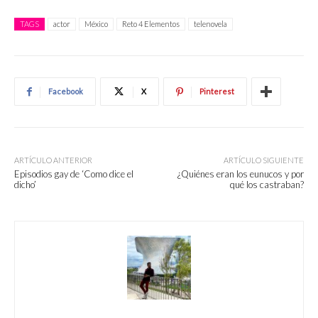
TAGS
actor
México
Reto 4 Elementos
telenovela
Facebook
X
Pinterest
ARTÍCULO ANTERIOR
ARTÍCULO SIGUIENTE
Episodios gay de ‘Como dice el
¿Quiénes eran los eunucos y por
dicho’
qué los castraban?