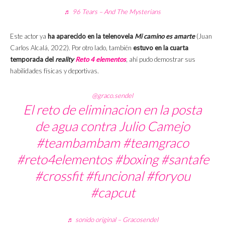
♬ 96 Tears – And The Mysterians
Este actor ya
ha aparecido en la telenovela
Mi camino es amarte
(Juan
Carlos Alcalá, 2022). Por otro lado, también
estuvo en la cuarta
temporada del
reality
Reto 4 elementos
, ahí pudo demostrar sus
habilidades físicas y deportivas.
@graco.sendel
El reto de eliminacion en la posta
de agua contra Julio Camejo
#teambambam
#teamgraco
#reto4elementos
#boxing
#santafe
#crossfit
#funcional
#foryou
#capcut
♬ sonido original – Gracosendel