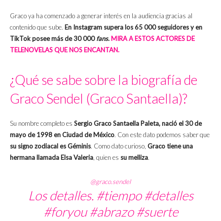
Graco ya ha comenzado a generar interés en la audiencia gracias al
contenido que sube.
En Instagram supera los 65 000 seguidores y en
TikTok posee más de 30 000
fans
.
MIRA A ESTOS ACTORES DE
TELENOVELAS QUE NOS ENCANTAN.
¿Qué se sabe sobre la biografía de
Graco Sendel (Graco Santaella)?
Su nombre completo es
Sergio Graco Santaella Paleta, nació el 30 de
mayo de 1998 en Ciudad de México
. Con este dato podemos saber que
su signo zodiacal es Géminis
. Como dato curioso,
Graco tiene una
hermana llamada Elsa Valeria
, quien es
su melliza
.
@graco.sendel
Los detalles.
#tiempo
#detalles
#foryou
#abrazo
#suerte