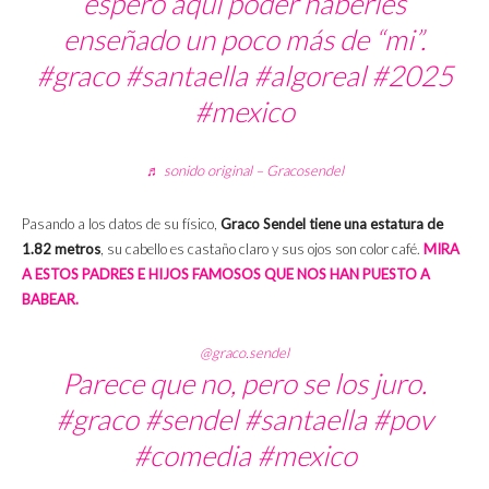
espero aquí poder haberles
enseñado un poco más de “mi”.
#graco
#santaella
#algoreal
#2025
#mexico
♬ sonido original – Gracosendel
Pasando a los datos de su físico,
Graco Sendel tiene una estatura de
1.82 metros
, su cabello es castaño claro y sus ojos son color café.
MIRA
A ESTOS PADRES E HIJOS FAMOSOS QUE NOS HAN PUESTO A
BABEAR.
@graco.sendel
Parece que no, pero se los juro.
#graco
#sendel
#santaella
#pov
#comedia
#mexico