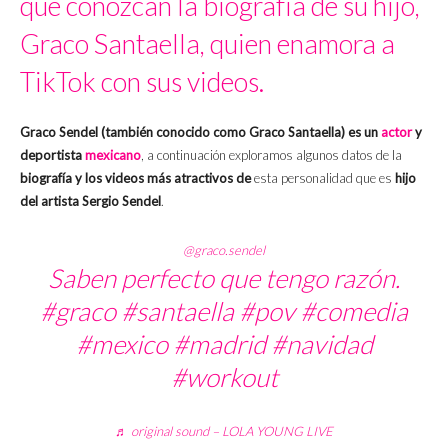
que conozcan la biografía de su hijo,
Graco Santaella, quien enamora a
TikTok con sus videos.
Graco Sendel (también conocido como Graco Santaella) es un
actor
y
deportista
mexicano
, a continuación exploramos algunos datos de la
biografía y los videos más atractivos de
esta personalidad que es
hijo
del artista Sergio Sendel
.
@graco.sendel
Saben perfecto que tengo razón.
#graco
#santaella
#pov
#comedia
#mexico
#madrid
#navidad
#workout
♬ original sound – LOLA YOUNG LIVE