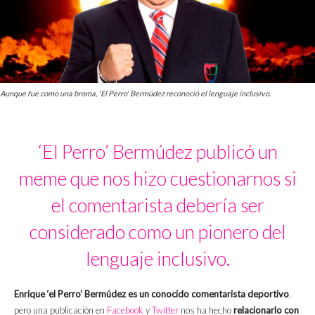
Aunque fue como una broma, 'El Perro' Bermúdez reconoció el lenguaje inclusivo.
‘El Perro’ Bermúdez publicó un
meme que nos hizo cuestionarnos si
el comentarista debería ser
considerado como un pionero del
lenguaje inclusivo.
Enrique ‘el Perro’ Bermúdez
es un conocido comentarista deportivo
,
pero una publicación en
Facebook
y
Twitter
nos ha hecho
relacionarlo con