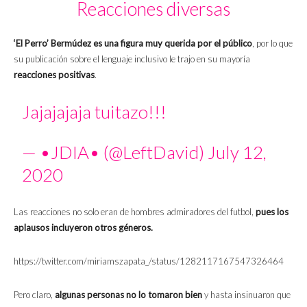
Reacciones diversas
‘El Perro’ Bermúdez es una figura muy querida por el público
, por lo que
su publicación sobre el lenguaje inclusivo le trajo en su mayoría
reacciones positivas
.
Jajajajaja tuitazo!!!
— •JDIA• (@LeftDavid)
July 12,
2020
Las reacciones no solo eran de hombres admiradores del futbol,
pues los
aplausos incluyeron otros géneros.
https://twitter.com/miriamszapata_/status/1282117167547326464
Pero claro,
algunas personas no lo tomaron bien
y hasta insinuaron que