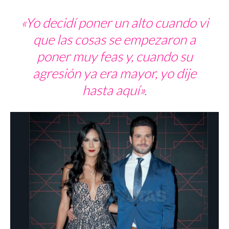
«Yo decidí poner un alto cuando vi
que las cosas se empezaron a
poner muy feas y, cuando su
agresión ya era mayor, yo dije
hasta aquí».