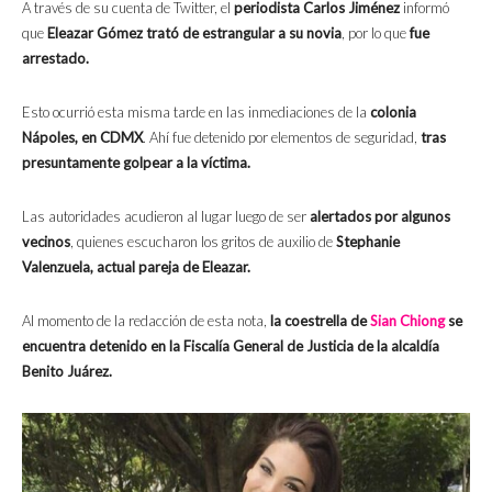
A través de su cuenta de Twitter, el
periodista Carlos Jiménez
informó
que
Eleazar Gómez
trató de estrangular a su novia
, por lo que
fue
arrestado.
Esto ocurrió esta misma tarde en las inmediaciones de la
colonia
Nápoles, en CDMX
. Ahí fue detenido por elementos de seguridad,
tras
presuntamente golpear a la víctima.
Las autoridades acudieron al lugar luego de ser
alertados por algunos
vecinos
, quienes escucharon los gritos de auxilio de
Stephanie
Valenzuela, actual pareja de Eleazar.
Al momento de la redacción de esta nota,
la coestrella de
Sian Chiong
se
encuentra detenido en la Fiscalía General de Justicia de la alcaldía
Benito Juárez.