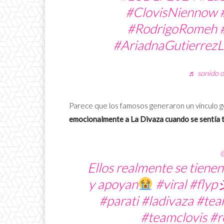
#ClovisNiennow
#RodrigoRomeh
#AriadnaGutierrez
♬ sonido o
Parece que los famosos generaron un vínculo 
emocionalmente a La Divaza cuando se sentía t
@
Ellos realmente se tienen
y apoyan
#viral
#flyp
#parati
#ladivaza
#tea
#teamclovis
#r