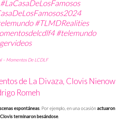
#LaCasaDeLosFamosos
asaDeLosFamosos2024
telemundo
#TLMDRealities
mentosdelcdlf4
#telemundo
gervideos
nal – Momentos De LCDLF
entos de La Divaza, Clovis Nienow
drigo Romeh
scenas espontáneas
. Por ejemplo, en una ocasión
actuaron
 Clovis terminaron besándose
.