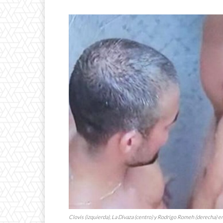
Clovis (izquierda), La Divaza (centro) y Rodrigo Romeh (derecha) e