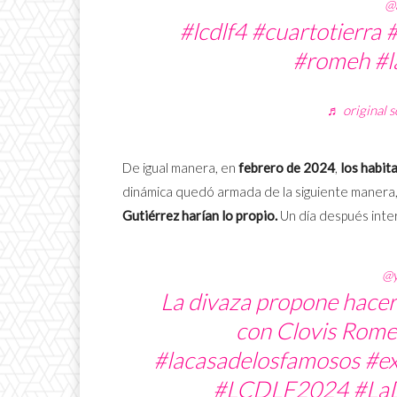
@
#lcdlf4
#cuartotierra
#
#romeh
#l
♬ original 
De igual manera, en
febrero de 2024
,
los habit
dinámica quedó armada de la siguiente manera
Gutiérrez harían lo propio.
Un día después inter
@y
La divaza propone hacer
con Clovis Rome
#lacasadelosfamosos
#ex
#LCDLF2024
#La