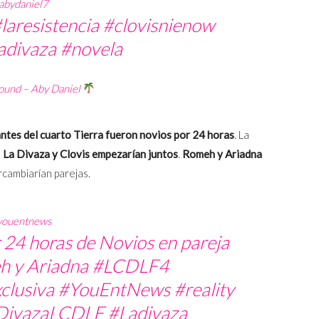
abydaniel7
laresistencia
#clovisnienow
adivaza
#novela
sound – Aby Daniel
antes del cuarto Tierra fueron novios por 24 horas
. La
,
La Divaza y Clovis empezarían juntos
.
Romeh y Ariadna
cambiarían parejas.
ouentnews
 24 horas de Novios en pareja
h y Ariadna
#LCDLF4
clusiva
#YouEntNews
#reality
DivazaLCDLF
#Ladivaza