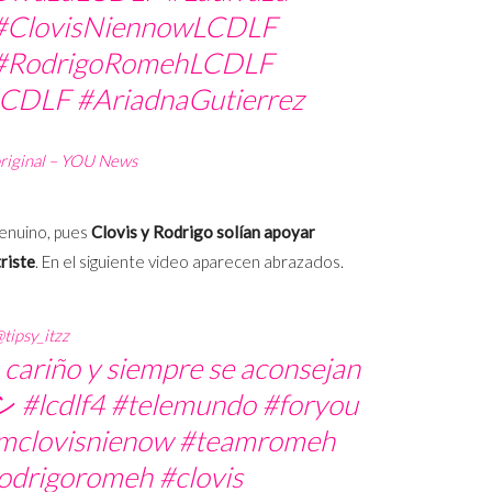
#ClovisNiennowLCDLF
#RodrigoRomehLCDLF
LCDLF
#AriadnaGutierrez
riginal – YOU News
genuino, pues
Clovis y Rodrigo solían apoyar
riste
. En el siguiente video aparecen abrazados.
tipsy_itzz
 cariño y siempre se aconsejan
シ
#lcdlf4
#telemundo
#foryou
mclovisnienow
#teamromeh
odrigoromeh
#clovis