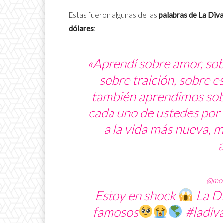
Estas fueron algunas de las
palabras de La Div
dólares
:
«Aprendí sobre amor, sob
sobre traición, sobre e
también aprendimos sobr
cada uno de ustedes por
a la vida más nueva, 
a
@mom
Estoy en shock
La Di
famosos
#ladiv