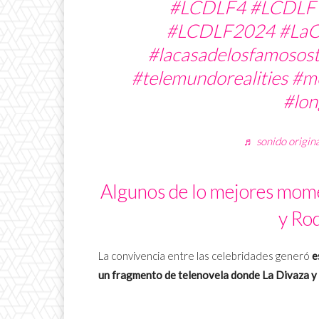
#LCDLF4
#LCDLF
#LCDLF2024
#LaC
#lacasadelosfamosos
#telemundorealities
#mo
#lon
♬ sonido origi
Algunos de lo mejores mom
y Ro
La convivencia entre las celebridades generó
e
un fragmento de telenovela donde La Divaza y