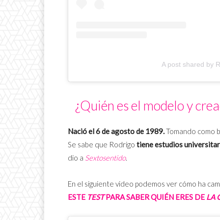
A post shared by
¿Quién es el modelo y cre
Nació el 6 de agosto de 1989.
Tomando como bas
Se sabe que Rodrigo
tiene estudios universitar
dio a
Sextosentido
.
En el siguiente video podemos ver cómo ha cam
ESTE
TEST
PARA SABER QUIÉN ERES DE
LA 