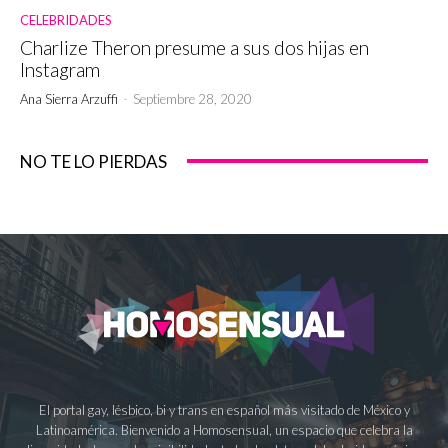
CELEBRIDADES
Charlize Theron presume a sus dos hijas en
Instagram
Ana Sierra Arzuffi
-
Septiembre 28, 2020
NO TE LO PIERDAS
El portal gay, lésbico, bi y trans en español más visitado de México y
Latinoamérica. Bienvenido a Homosensual, un espacio que celebra la