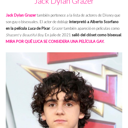
Jack Dylan Grazer
Jack Dylan Grazer
también pertenece a la lista de actores de Disney que
son gay o bisexuales. El actor de doblaje
interpretó a Alberto Scorfano
en la película
Luca
de Pixar
. Grazer también apareció en películas como
Shazam!
y
Beautiful Boy
.
En julio de 2021
salió del clóset como bisexual
.
MIRA POR QUÉ LUCA SE CONSIDERA UNA PELÍCULA GAY.