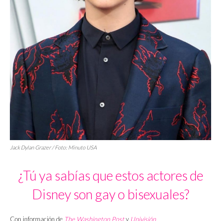
Jack Dylan Grazer / Foto:
Minuto USA
¿Tú ya sabías que estos actores de
Disney son gay o bisexuales?
Con información de
The Washington Post
y
Univisión