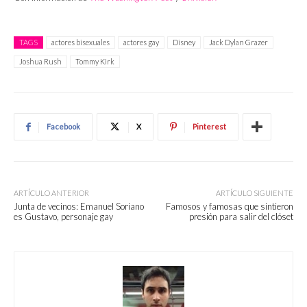
TAGS
actores bisexuales
actores gay
Disney
Jack Dylan Grazer
Joshua Rush
Tommy Kirk
Facebook
X
Pinterest
ARTÍCULO ANTERIOR
ARTÍCULO SIGUIENTE
Junta de vecinos: Emanuel Soriano
Famosos y famosas que sintieron
es Gustavo, personaje gay
presión para salir del clóset