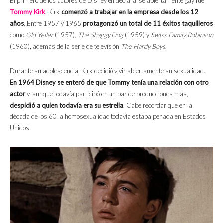
El primero de los actores de Disney en declararse abiertamente gay fue
Tommy Kirk
. Kirk
comenzó a trabajar en la empresa desde los 12
años
. Entre 1957 y 1965
protagonizó un total de 11 éxitos taquilleros
como
Old Yeller
(1957),
The Shaggy Dog
(1959) y
Swiss Family Robinson
(1960), además de la serie de televisión
The Hardy Boys
.
Durante su adolescencia, Kirk decidió vivir abiertamente su sexualidad.
En 1964 Disney se enteró de que Tommy tenía una relación con otro
actor
y, aunque todavía participó en un par de producciones más,
despidió a quien todavía era su estrella
. Cabe recordar que en la
década de los 60 la homosexualidad todavía estaba penada en Estados
Unidos.