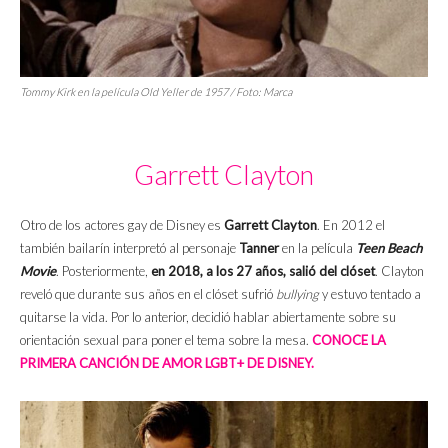
Tommy Kirk en la película
Old Yeller
de 1957 / Foto: Marca
Garrett Clayton
Otro de los actores gay de Disney es
Garrett Clayton
. En 2012 el
también bailarín interpretó al personaje
Tanner
en la película
Teen Beach
Movie
. Posteriormente,
en 2018, a los 27 años, salió del clóset
. Clayton
reveló que durante sus años en el clóset sufrió
bullying
y estuvo tentado a
quitarse la vida. Por lo anterior, decidió hablar abiertamente sobre su
orientación sexual para poner el tema sobre la mesa.
CONOCE LA
PRIMERA CANCIÓN DE AMOR LGBT+ DE DISNEY.