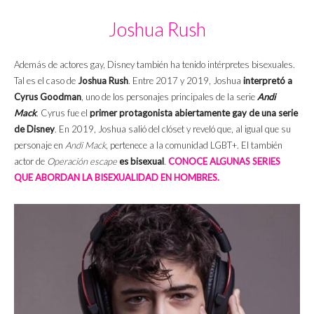
Joshua Rush
Además de actores gay, Disney también ha tenido intérpretes bisexuales.
Tal es el caso de
Joshua Rush
. Entre 2017 y 2019, Joshua
interpretó a
Cyrus Goodman
, uno de los personajes principales de la serie
Andi
Mack
. Cyrus fue el
primer protagonista abiertamente gay de una serie
de Disney
. En 2019, Joshua salió del clóset y reveló que, al igual que su
personaje en
Andi Mack
, pertenece a la comunidad LGBT+. El también
actor de
Operación escape
es bisexual
.
CONOCE ALGUNAS SERIES
QUE ABORDAN LA BISEXUALIDAD EN HOMBRES.