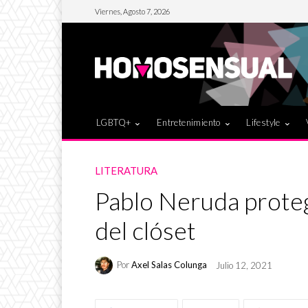
Viernes, Agosto 7, 2026
LGBTQ+
Entretenimiento
Lifestyle
LITERATURA
Pablo Neruda protegi
del clóset
Por
Axel Salas Colunga
Julio 12, 2021