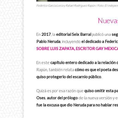
Federico García Lorca y
Rafael Rodríguez Rapún
/ Foto: El indepe
Nuevas
En
2017
, la
editorial Seix Barral
publicó una
seg
Pablo Neruda
, incluyendo
el dedicado a Federi
SOBRE LUIS ZAPATA, ESCRITOR GAY MEXIC
En este
capítulo entero dedicado a la relación 
Rapún, también relata
cómo es que el poeta des
quiso protegerlo del escarnio público
.
Quizá es por esa razón que
quiso omitir esta p
Oses
,
autor del prólogo
de la nueva versión y e
fue la excusa que dio Neruda para no hablar res