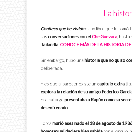
La histo
Confieso que he vivido
es un libro que le tomó 
sus
conversaciones con el
Che Guevara
, hasta
Tailandia
.
CONOCE MÁS DE LA HISTORIA DE
Sin embargo, hubo una
historia que no quiso co
deliberada.
Y es que al parecer existe un
capítulo extra
tit
explora la relación de su amigo Federico Garc
dramaturgo
presentaba a Rapún como su secre
desenfrenado
.
Lorca
murió asesinado el 18 de agosto de 193
homosexualidad
era bien sabida
por el círculo i