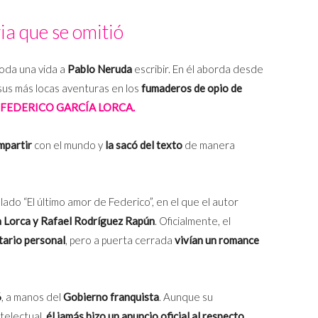
ria que se omitió
toda una vida a
Pablo Neruda
escribir. En él aborda desde
 sus más locas aventuras en los
fumaderos de opio de
 FEDERICO GARCÍA LORCA.
mpartir
con el mundo y
la sacó del texto
de manera
ulado “El último amor de Federico”, en el que el autor
ía Lorca y Rafael Rodríguez Rapún
. Oficialmente, el
tario personal
, pero a puerta cerrada
vivían un romance
6
, a manos del
Gobierno franquista
. Aunque su
ntelectual,
él jamás hizo un anuncio oficial al respecto
.