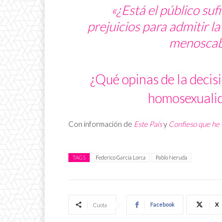
«¿Está el público su
prejuicios para admitir l
menoscaba
¿Qué opinas de la decisi
homosexualid
Con información de
Este País
y
Confieso que he 
TAGS
Federico García Lorca
Pablo Neruda
Facebook
X
Cuota