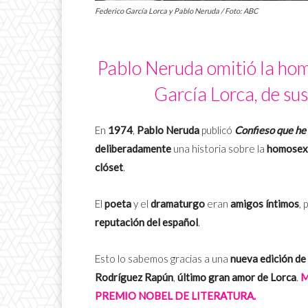
Federico García Lorca y Pablo Neruda / Foto: ABC
Pablo Neruda omitió la hom
García Lorca, de su
En
1974
,
Pablo Neruda
publicó
Confieso que he 
deliberadamente
una historia sobre la
homosex
clóset
.
El
poeta
y el
dramaturgo
eran
amigos íntimos
, 
reputación del español
.
Esto lo sabemos gracias a una
nueva edición d
Rodríguez Rapún
,
último gran amor de Lorca
.
M
PREMIO NOBEL DE LITERATURA.