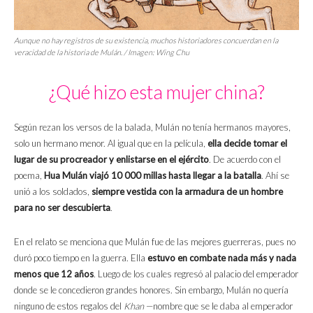
Aunque no hay registros de su existencia, muchos historiadores concuerdan en la
veracidad de la historia de Mulán. / Imagen: Wing Chu
¿Qué hizo esta mujer china?
Según rezan los versos de la balada, Mulán no tenía hermanos mayores,
solo un hermano menor. Al igual que en la película,
ella decide tomar el
lugar de su procreador y enlistarse en el ejército
. De acuerdo con el
poema,
Hua Mulán viajó 10 000 millas hasta llegar a la batalla
. Ahí se
unió a los soldados,
siempre vestida con la armadura de un hombre
para no ser descubierta
.
En el relato se menciona que Mulán fue de las mejores guerreras, pues no
duró poco tiempo en la guerra. Ella
estuvo en combate nada más y nada
menos que 12 años
. Luego de los cuales regresó al palacio del emperador
donde se le concedieron grandes honores. Sin embargo, Mulán no quería
ninguno de estos regalos del
Khan
—nombre que se le daba al emperador