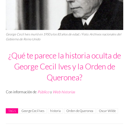
George Cecil Ives murió en 1950 a los 83 años de edad. / Foto: Archivos nacionales del
Gobierno de Reino Unido
¿Qué te parece la historia oculta de
George Cecil Ives y la Orden de
Queronea?
Con información de
Público
y
Web historias
TAGS
George Cecil Ives
historia
Orden de Queronea
Oscar Wilde