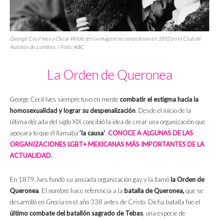
George Cecil Ives y Oscar Wilde (en la imagen) se conocieron en 1892 en el Club de
Autores de Londres. / Foto: ABC
La Orden de Queronea
George Cecil Ives siempre tuvo en mente
combatir el estigma hacia la
homosexualidad y lograr su despenalización
. Desde el inicio de la
última década del siglo XIX concibió la idea de crear una organización que
apoyara lo que él llamaba
‘la causa’
.
CONOCE A ALGUNAS DE LAS
ORGANIZACIONES LGBT+ MEXICANAS MÁS IMPORTANTES DE LA
ACTUALIDAD.
En 1879, Ives fundó su ansiada organización gay y la llamó
la Orden de
Queronea
. El nombre hace referencia a la
batalla de Queronea,
que se
desarrolló en Grecia en el año 338 antes de Cristo. Dicha batalla fue el
último combate del batallón sagrado de Tebas
, una especie de