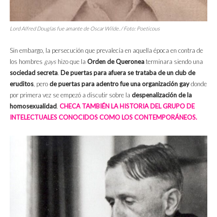
Lord Alfred Douglas fue amante de Oscar Wilde. / Foto: Poeticous
Sin embargo, la persecución que prevalecía en aquella época en contra de
los hombres
gays
hizo que la
Orden de Queronea
terminara siendo una
sociedad secreta
.
De puertas para afuera se trataba de un club de
eruditos
, pero
de puertas para adentro fue una organización gay
donde
por primera vez se empezó a discutir sobre la
despenalización de la
homosexualidad
.
CHECA TAMBIÉN LA HISTORIA DEL GRUPO DE
INTELECTUALES CONOCIDOS COMO LOS CONTEMPORÁNEOS.