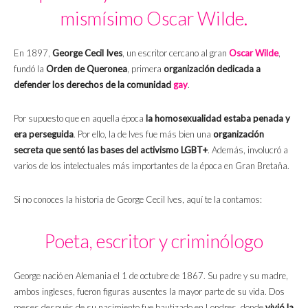
mismísimo Oscar Wilde.
En 1897,
George Cecil Ives
, un escritor cercano al gran
Oscar Wilde
,
fundó la
Orden de Queronea
, primera
organización dedicada a
defender los derechos de la comunidad
gay
.
Por supuesto que en aquella época
la homosexualidad estaba penada y
era perseguida
. Por ello, la de Ives fue más bien una
organización
secreta que sentó las bases del activismo LGBT+
. Además, involucró a
varios de los intelectuales más importantes de la época en Gran Bretaña.
Si no conoces la historia de George Cecil Ives, aquí te la contamos:
Poeta, escritor y criminólogo
George nació en Alemania el 1 de octubre de 1867. Su padre y su madre,
ambos ingleses, fueron figuras ausentes la mayor parte de su vida. Dos
meses después de su nacimiento fue bautizado en Londres, donde
vivió la