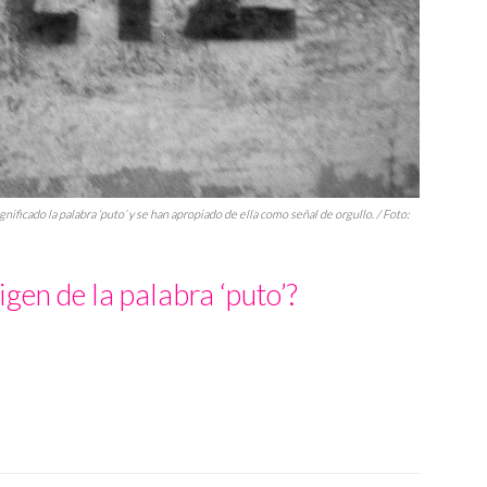
ficado la palabra ‘puto’ y se han apropiado de ella como señal de orgullo. / Foto:
igen de la palabra ‘puto’?