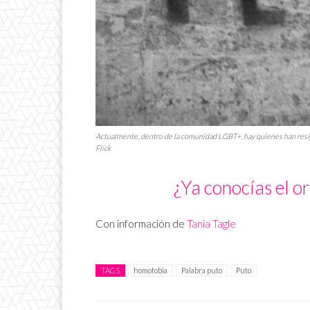
Actualmente, dentro de la comunidad LGBT+, hay quienes han resigni
Flick
¿Ya conocías el or
Con información de
Tania Tagle
TAGS
homofobia
Palabra puto
Puto