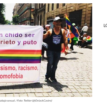
L
rabajo sexual. / Foto: Twitter (@OxlackCastro)