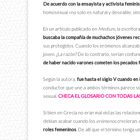
De acuerdo con la ensayista y activista feminis
homosexual «no solo es natural y deseable, sino
En un artículo publicado en
Medium
, la escritor
buscaba la compañía de muchachos jóvenes recié
sus protegidos. Cuando los erómenos alcanzaba
joven. ¿La razón? De lo contrario, serían confun
de haber nacido varones cometen los pecados
Según la autora,
fue hasta el siglo V cuando en
conductor que une a ambos términos parece ser 
sexual.
CHECA EL GLOSARIO CON TODAS LA
Si bien en Grecia no eran mal vistas las relaci
debían acabar cuando los
erómenos
crecieran. 
roles femeninos
. De allí que el término tenga