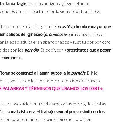
ta
Tania Tagle
, para los antiguos griegos el amor
 que es el más importante en la vida de los hombres».
a hace referencia a la figura del
erastés
, «hombre mayor que
n salidos del gineceo (
erómenos
)»
para convertirlos en
n la edad adulta eran abandonados y sustituidos por otro
didos con los
pornóis
. Es decir, con
«prostitutos que a pesar
 femeninos»
.
 Roma se comenzó a llamar ‘putos’ a lo
pornóis
.
El hilo
la juventud de los hombres y el ejercicio del trabajo
S PALABRAS Y TÉRMINOS QUE USAMOS LOS LGBT+.
ones homosexuales entre el
erastés
y sus protegidos, estas
Así,
lo mal visto era el trabajo sexual por su símil con los
 una connotación tanto misógina como homofóbica: