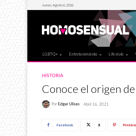
Jueves, Agosto 6, 2026
LGBTQ+
Entretenimiento
Lifestyle
HISTORIA
Conoce el origen de 
Por
Edgar Ulises
Abril 16, 2021
Facebook
X
Pintere