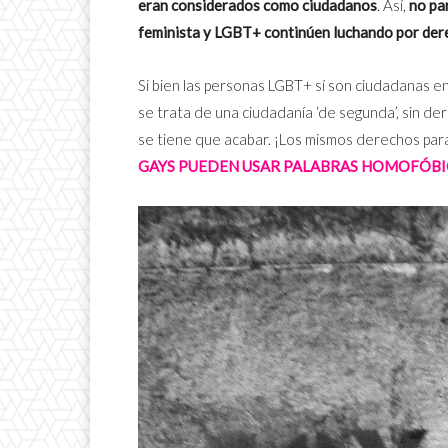
eran considerados como ciudadanos
. Así,
no pa
feminista y LGBT+ continúen luchando por der
Si bien las personas LGBT+ sí son ciudadanas en
se trata de una ciudadanía ‘de segunda’, sin de
se tiene que acabar. ¡Los mismos derechos par
GAYS
PUEDEN USAR PALABRAS HOMOFÓBIC