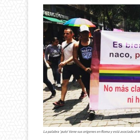
La palabra 'puto' tiene sus orígenes en Roma y está asociada al t