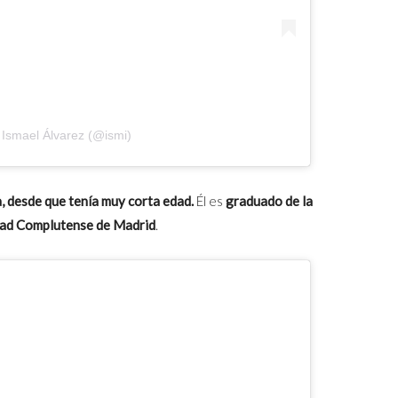
 Ismael Álvarez (@ismi)
a, desde que tenía muy corta edad.
Él es
graduado de la
dad Complutense de Madrid
.