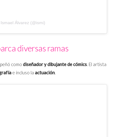
 Ismael Álvarez (@ismi)
barca diversas ramas
empeñó como
diseñador y dibujante de cómics
. El artista
grafía
e incluso la
actuación
.