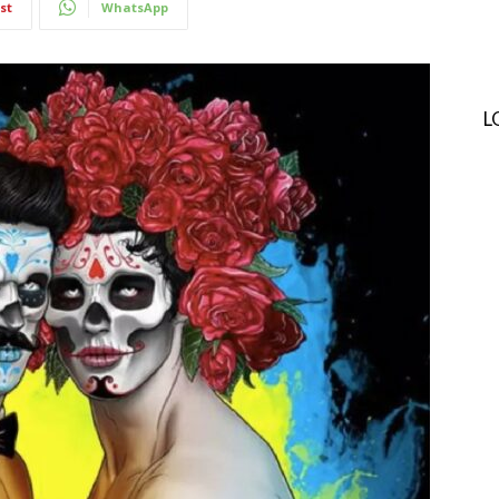
st
WhatsApp
L