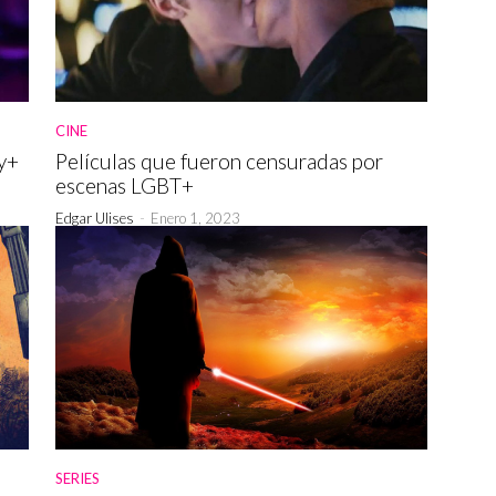
CINE
y+
Películas que fueron censuradas por
escenas LGBT+
Edgar Ulises
-
Enero 1, 2023
SERIES