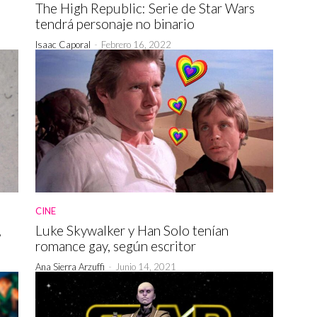
The High Republic: Serie de Star Wars
tendrá personaje no binario
Isaac Caporal
-
Febrero 16, 2022
CINE
,
Luke Skywalker y Han Solo tenían
romance gay, según escritor
Ana Sierra Arzuffi
-
Junio 14, 2021