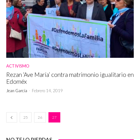
ACTIVISMO
Rezan ‘Ave María’ contra matrimonio igualitario en
Edoméx
Jean García
-
Febrero 14, 2019
25
26
27
NO TE LO PIERDAS