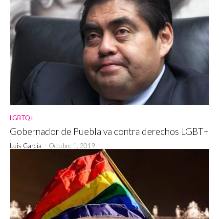
LGBTQ+
Gobernador de Puebla va contra derechos LGBT+
Luis García
-
Octubre 1, 2019