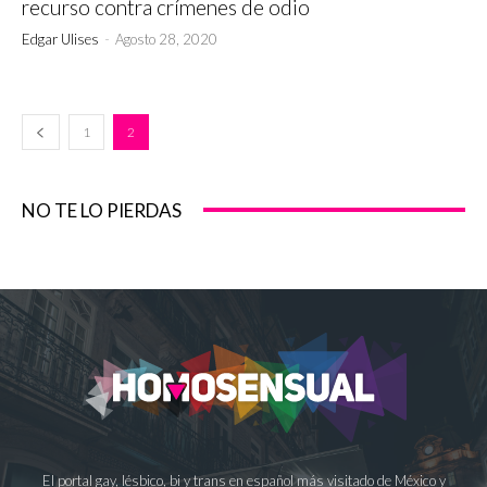
recurso contra crímenes de odio
Edgar Ulises
-
Agosto 28, 2020
1
2
NO TE LO PIERDAS
El portal gay, lésbico, bi y trans en español más visitado de México y