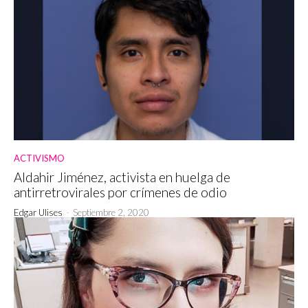
ACTIVISMO
Aldahir Jiménez, activista en huelga de
antirretrovirales por crímenes de odio
Edgar Ulises
-
Septiembre 2, 2020