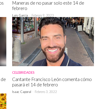
os
Maneras de no pasar solo este 14 de
febrero
Luis García
-
Febrero 9, 2023
CELEBRIDADES
a de
Cantante Francisco León comenta cómo
pasará el 14 de febrero
Isaac Caporal
-
Febrero 3, 2022