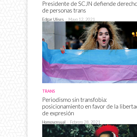
Presidente de SCJN defiende derech
de personas trans
Edgar Ulises
-
Mayo 12, 2021
TRANS
Periodismo sin transfobia:
posicionamiento en favor de la liberta
de expresión
Homosensual
-
Febrero 28, 2021