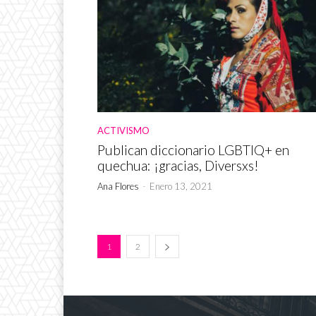
ACTIVISMO
Publican diccionario LGBTIQ+ en
quechua: ¡gracias, Diversxs!
Ana Flores
-
Enero 13, 2021
1
2