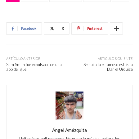
Facebook
X
Pinterest
ARTÍCULO ANTERIOR
ARTÍCULO SIGUIENTE
Sam Smith fue expulsado de una
Se suicida el famoso estilista
app de ligue
Daniel Urquiza
Ángel Amézquita
Half señorx, half mothernx. Me gusta la música, bailar y los