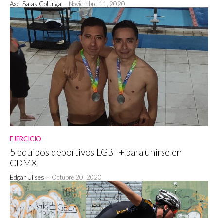
Axel Salas Colunga
-
Noviembre 11, 2020
EJERCICIO
5 equipos deportivos LGBT+ para unirse en
CDMX
Edgar Ulises
-
Octubre 20, 2020